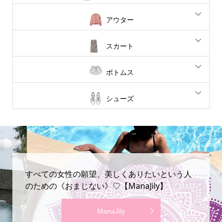
アウター
スカート
ボトムス
シューズ
すべての女性の願望、美しくありたいという人
のための《おまじない》♡【ManaJily】
ManaJily