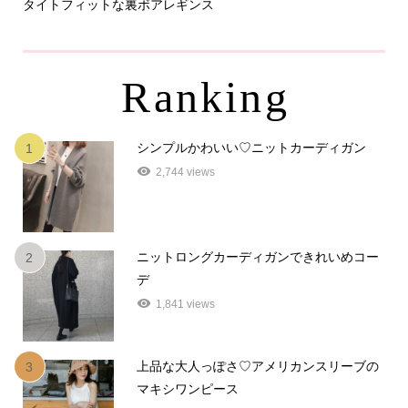
タイトフィットな裏ボアレギンス
パ
Ranking
シンプルかわいい♡ニットカーディガン
1
2,744 views
ニットロングカーディガンできれいめコー
2
デ
1,841 views
上品な大人っぽさ♡アメリカンスリーブの
3
マキシワンピース