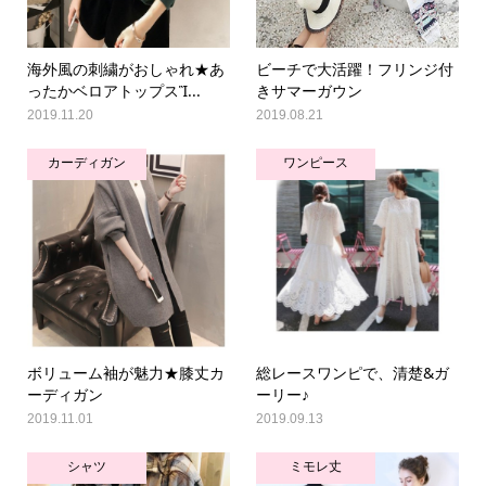
海外風の刺繍がおしゃれ★あ
ビーチで大活躍！フリンジ付
ったかベロアトップスἻ...
きサマーガウン
2019.11.20
2019.08.21
カーディガン
ワンピース
ボリューム袖が魅力★膝丈カ
総レースワンピで、清楚&ガ
ーディガン
ーリー♪
2019.11.01
2019.09.13
シャツ
ミモレ丈