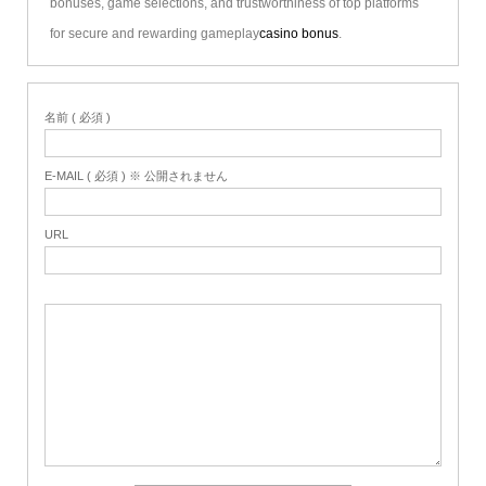
bonuses, game selections, and trustworthiness of top platforms
for secure and rewarding gameplay
casino bonus
.
名前 ( 必須 )
E-MAIL ( 必須 ) ※ 公開されません
URL