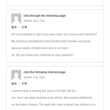
click through the following page
2023年 10月 22日
返信
引用
Hi! I just wanted to ask if you ever have any issues with hackers?
My last blog (wordpress) was hacked and I ended up losing
several weeks of hard work due to no back
up. Do you have any methods to stop hackers?
click the following internet page
2023年 10月 26日
返信
引用
I believe that is among the such a lot vital info for
me. And i am glad studying your article. But wanna statement
on few basic issues, The web site style is great, the articles is in