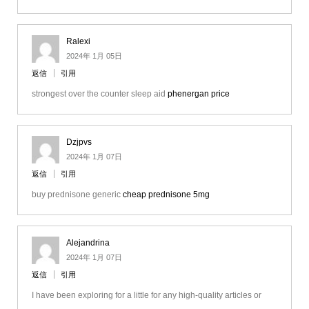
Ralexi
2024年 1月 05日
返信
引用
strongest over the counter sleep aid
phenergan price
Dzjpvs
2024年 1月 07日
返信
引用
buy prednisone generic
cheap prednisone 5mg
Alejandrina
2024年 1月 07日
返信
引用
I have been exploring for a little for any high-quality articles or