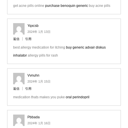
get acne pills online
purchase benoquin generic
buy acne pills
Yqxcsb
2024年 1月 13日
返信
引用
best allergy medication for itching
buy generic advair diskus
inhalator
allergy pills for rash
Vvnuhn
2024年 1月 15日
返信
引用
medication thats makes you puke
oral perindopril
Pbbada
2024年 1月 16日