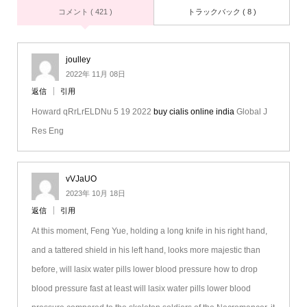
コメント ( 421 )
トラックバック ( 8 )
joulley
2022年 11月 08日
返信
引用
Howard qRrLrELDNu 5 19 2022
buy cialis online india
Global J
Res Eng
vVJaUO
2023年 10月 18日
返信
引用
At this moment, Feng Yue, holding a long knife in his right hand,
and a tattered shield in his left hand, looks more majestic than
before, will lasix water pills lower blood pressure how to drop
blood pressure fast at least will lasix water pills lower blood