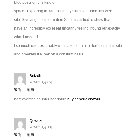
blog posts on this kind of
space . Exploring in Yahoo I finally stumbled upon this web
site. Studying this information So i’m satisfied to show that I
have an incredibly excellent uncanny feeling I found out exactly
what I needed.
I so much unquestionably will make certain to don?t omit this site
and provides it a look on a constant basis.
Bntzdh
2024年 1月 09日
返信
引用
best over the counter heartburn
buy generic clozaril
Qqwezu
2024年 1月 11日
返信
引用