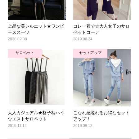
上品な美シルエット★ワンピ
コレ一着で☆大人女子のサロ
ーススーツ
ペットコーデ
2020.02.08
2019.08.24
サロペット
セットアップ
大人カジュアル★格子柄ハイ
こなれ感溢れるお得なセット
ウエストサロペット
アップ！
2019.11.12
2019.09.12