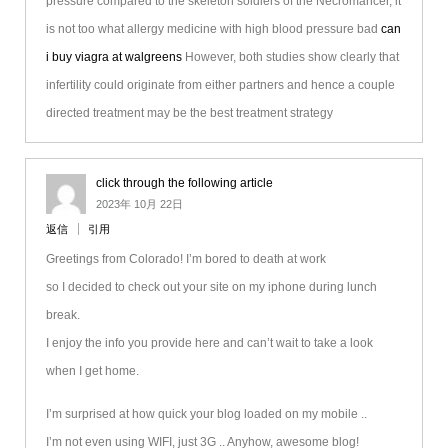
pressure compared to the skeleton soldiers of the Necromancer, it
is not too what allergy medicine with high blood pressure bad
can
i buy viagra at walgreens
However, both studies show clearly that
infertility could originate from either partners and hence a couple
directed treatment may be the best treatment strategy
click through the following article
2023年 10月 22日
返信
引用
Greetings from Colorado! I’m bored to death at work
so I decided to check out your site on my iphone during lunch
break.
I enjoy the info you provide here and can’t wait to take a look
when I get home.
I’m surprised at how quick your blog loaded on my mobile ..
I’m not even using WIFI, just 3G .. Anyhow, awesome blog!