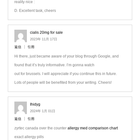
reality nice :
D. Excellent task, cheers
cialis 20mg for sale
2023年 11月 17日
返信
引用
Hi there, just became aware of your blog through Google, and
found that it’s truly informative. I’m gonna watch
out for brussels. I will appreciate if you continue this in future.
Lots of people will be benefited from your writing. Cheers!
Ihidyg
2024年 1月 01日
返信
引用
zyrtec canada over the counter
allergy med comparison chart
exact allergy pills