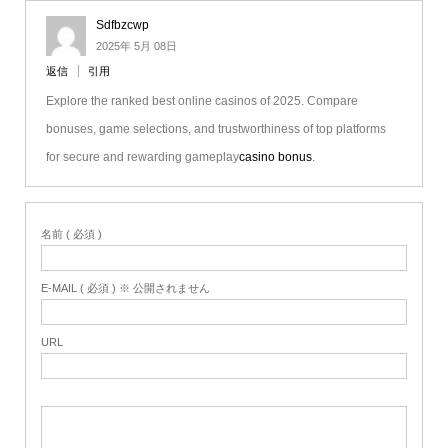
Sdfbzcwp
2025年 5月 08日
返信
引用
Explore the ranked best online casinos of 2025. Compare
bonuses, game selections, and trustworthiness of top platforms
for secure and rewarding gameplay
casino bonus
.
名前 ( 必須 )
E-MAIL ( 必須 ) ※ 公開されません
URL