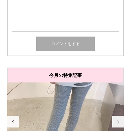
今月の特集記事

