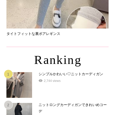
タイトフィットな裏ボアレギンス
パ
Ranking
シンプルかわいい♡ニットカーディガン
1
2,744 views
ニットロングカーディガンできれいめコー
2
デ