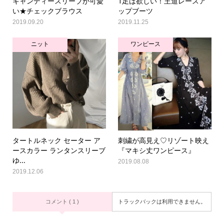
キャンディースリーブが可愛
1足は欲しい！王道レースア
い★チェックブラウス
ップブーツ
2019.09.20
2019.11.25
ニット
ワンピース
タートルネック セーター ア
刺繍が高見え♡リゾート映え
ースカラー ランタンスリーブ
『マキシ丈ワンピース』
ゆ...
2019.08.08
2019.12.06
コメント ( 1 )
トラックバックは利用できません。