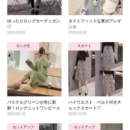
ゆったりロングカーディガン
タイトフィットな裏ボアレギ
♡
ンス
2020.03.03
2020.03.03
ロング丈
スカート
パステルグリーンが冬に新
ハイウエスト ベルト付きチ
鮮！ロングニットワンピース
ェックスカート♡
2020.02.18
2020.02.08
セットアップ
セットアップ