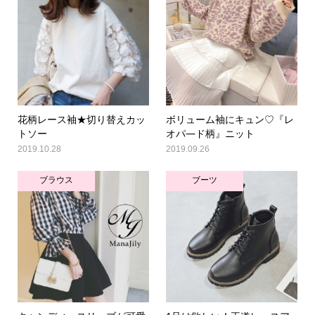
花柄レース袖★切り替えカッ
ボリューム袖にキュン♡『レ
トソー
オパ―ド柄』ニット
2019.10.28
2019.09.26
ブラウス
ブーツ