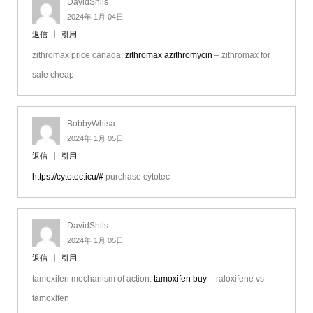
DavidShils
2024年 1月 04日
返信
引用
zithromax price canada:
zithromax azithromycin
– zithromax for
sale cheap
BobbyWhisa
2024年 1月 05日
返信
引用
https://cytotec.icu/#
purchase cytotec
DavidShils
2024年 1月 05日
返信
引用
tamoxifen mechanism of action:
tamoxifen buy
– raloxifene vs
tamoxifen