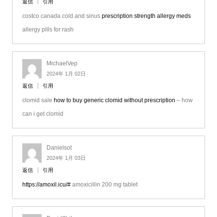
返信
引用
costco canada cold and sinus
prescription strength allergy meds
allergy pills for rash
MichaelVep
2024年 1月 02日
返信
引用
clomid sale
how to buy generic clomid without prescription
– how
can i get clomid
Danielsot
2024年 1月 03日
返信
引用
https://amoxil.icu/#
amoxicillin 200 mg tablet