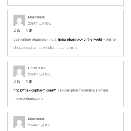
Marcomok
2024年 1月 08日
返信
引用
best online pharmacy india:
India pharmacy of the world
– online
shopping pharmacy india indiapharm.llc
ErickOXize
2024年 1月 08日
返信
引用
https://mexicopharm.com/#
mexican pharmaceuticals online
mexicopharm.com
Marcomok
2024年 1月 08日