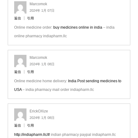
Marcomok
2024年 1月 07日
返信
引用
Online medicine order:
buy medicines online in india
– india
online pharmacy indiapharm.llc
Marcomok
2024年 1月 08日
返信
引用
Online medicine home delivery:
India Post sending medicines to
USA
– india pharmacy mail order indiapharm.llc
ErickOXize
2024年 1月 08日
返信
引用
http://indiapharm.llc/#
indian pharmacy paypal indiapharm.llc