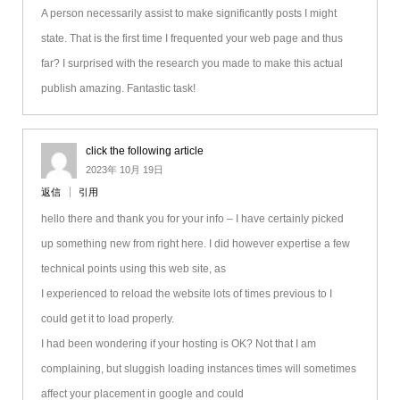
A person necessarily assist to make significantly posts I might
state. That is the first time I frequented your web page and thus
far? I surprised with the research you made to make this actual
publish amazing. Fantastic task!
click the following article
2023年 10月 19日
返信
引用
hello there and thank you for your info – I have certainly picked
up something new from right here. I did however expertise a few
technical points using this web site, as
I experienced to reload the website lots of times previous to I
could get it to load properly.
I had been wondering if your hosting is OK? Not that I am
complaining, but sluggish loading instances times will sometimes
affect your placement in google and could