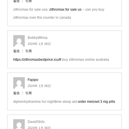
返信
引用
zithromax for sale usa:
zithromax for sale us
– can you buy
zithromax over the counter in canada
BobbyWhisa
2024年 1月 06日
返信
引用
https://zithromaxbestprice.icu/#
buy zithromax online australia
Fajxpo
2024年 1月 06日
返信
引用
diphenhydramine hcl nighttime sleep aid
order meloset 3 mg pills
DavidShils
2024年 1月 06日