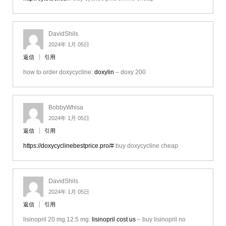
DavidShils
2024年 1月 05日
返信
引用
how to order doxycycline:
doxylin
– doxy 200
BobbyWhisa
2024年 1月 05日
返信
引用
https://doxycyclinebestprice.pro/#
buy doxycycline cheap
DavidShils
2024年 1月 05日
返信
引用
lisinopril 20 mg 12.5 mg:
lisinopril cost us
– buy lisinopril no