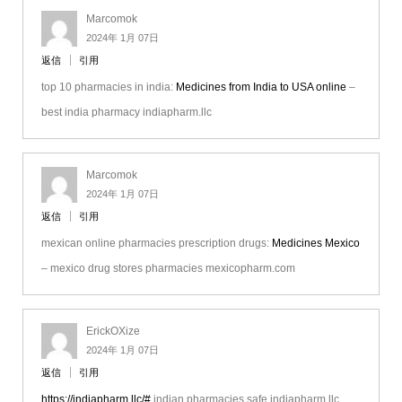
Marcomok
2024年 1月 07日
返信
引用
top 10 pharmacies in india:
Medicines from India to USA online
–
best india pharmacy indiapharm.llc
Marcomok
2024年 1月 07日
返信
引用
mexican online pharmacies prescription drugs:
Medicines Mexico
– mexico drug stores pharmacies mexicopharm.com
ErickOXize
2024年 1月 07日
返信
引用
https://indiapharm.llc/#
indian pharmacies safe indiapharm.llc