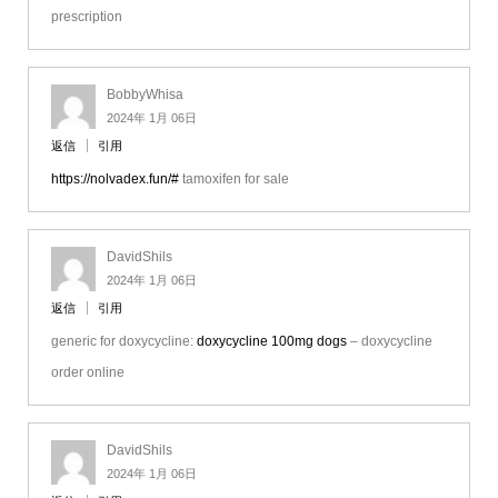
prescription
BobbyWhisa
2024年 1月 06日
返信
引用
https://nolvadex.fun/#
tamoxifen for sale
DavidShils
2024年 1月 06日
返信
引用
generic for doxycycline:
doxycycline 100mg dogs
– doxycycline
order online
DavidShils
2024年 1月 06日