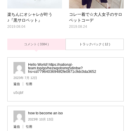
楽ちんにオシャレが叶う
コレ一着で☆大人女子のサロ
♪『黒サロペット』
ペットコーデ
2019.08.04
2019.08.24
コメント ( 3384 )
トラックバック ( 12 )
Hello World! https://national-
team.top/go/hezwgobsmq5dinbw?
hs=cd77964036948f2fe0871c9dc0da3652
2023年 7月 12日
返信
引用
u5cjbf
how to become an iso
2023年 10月 13日
返信
引用