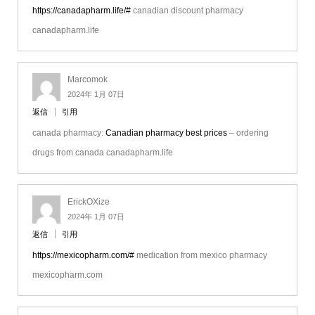
https://canadapharm.life/#
canadian discount pharmacy
canadapharm.life
Marcomok
2024年 1月 07日
返信
引用
canada pharmacy:
Canadian pharmacy best prices
– ordering
drugs from canada canadapharm.life
ErickOXize
2024年 1月 07日
返信
引用
https://mexicopharm.com/#
medication from mexico pharmacy
mexicopharm.com