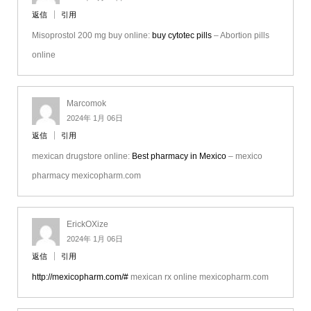
返信
引用
Misoprostol 200 mg buy online:
buy cytotec pills
– Abortion pills
online
Marcomok
2024年 1月 06日
返信
引用
mexican drugstore online:
Best pharmacy in Mexico
– mexico
pharmacy mexicopharm.com
ErickOXize
2024年 1月 06日
返信
引用
http://mexicopharm.com/#
mexican rx online mexicopharm.com