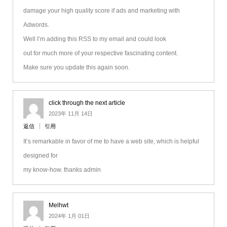
damage your high quality score if ads and marketing with
Adwords.
Well I’m adding this RSS to my email and could look
out for much more of your respective fascinating content.
Make sure you update this again soon.
click through the next article
2023年 11月 14日
返信
引用
It’s remarkable in favor of me to have a web site, which is helpful
designed for
my know-how. thanks admin
Melhwt
2024年 1月 01日