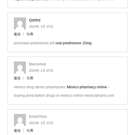
Qzbfxd
2024年 1月 07日
返信
引用
purchase prednisone pill
oral prednisone 10mg
Marcomok
2024年 1月 07日
返信
引用
mexico drug stores pharmacies:
Mexico pharmacy online
–
buying prescription drugs in mexico online mexicopharm.com
ErickOXize
2024年 1月 07日
返信
引用