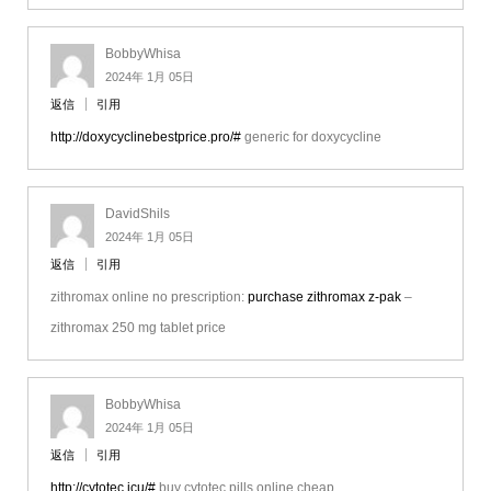
BobbyWhisa
2024年 1月 05日
返信
引用
http://doxycyclinebestprice.pro/#
generic for doxycycline
DavidShils
2024年 1月 05日
返信
引用
zithromax online no prescription:
purchase zithromax z-pak
–
zithromax 250 mg tablet price
BobbyWhisa
2024年 1月 05日
返信
引用
http://cytotec.icu/#
buy cytotec pills online cheap