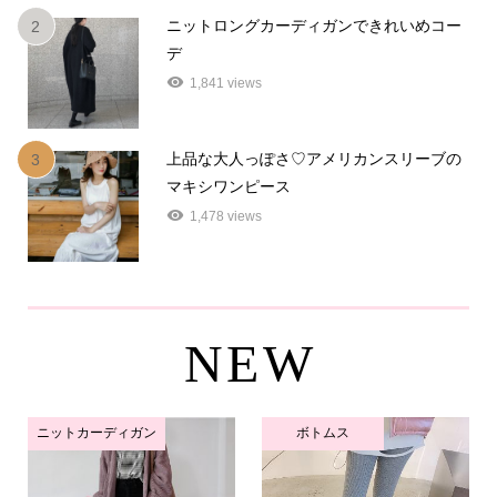
ニットロングカーディガンできれいめコー
2
デ
1,841 views
上品な大人っぽさ♡アメリカンスリーブの
3
マキシワンピース
1,478 views
NEW
ニットカーディガン
ボトムス