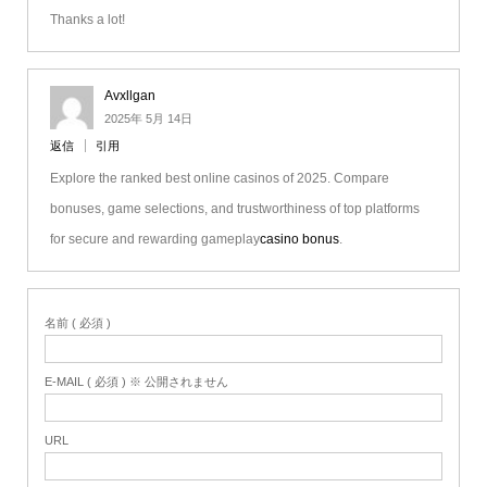
Thanks a lot!
Avxllgan
2025年 5月 14日
返信
引用
Explore the ranked best online casinos of 2025. Compare
bonuses, game selections, and trustworthiness of top platforms
for secure and rewarding gameplay
casino bonus
.
名前 ( 必須 )
E-MAIL ( 必須 ) ※ 公開されません
URL