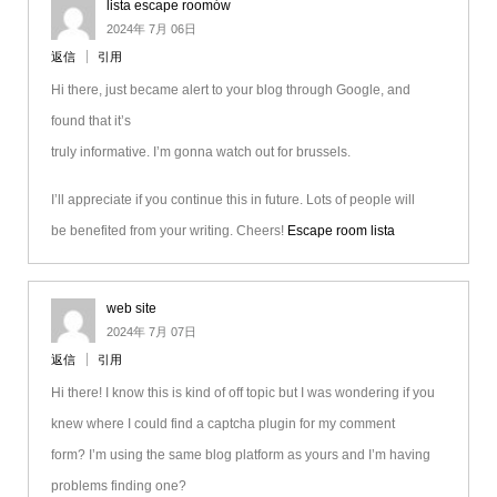
lista escape roomów
2024年 7月 06日
返信
引用
Hi there, just became alert to your blog through Google, and
found that it’s
truly informative. I’m gonna watch out for brussels.
I’ll appreciate if you continue this in future. Lots of people will
be benefited from your writing. Cheers!
Escape room lista
web site
2024年 7月 07日
返信
引用
Hi there! I know this is kind of off topic but I was wondering if you
knew where I could find a captcha plugin for my comment
form? I’m using the same blog platform as yours and I’m having
problems finding one?