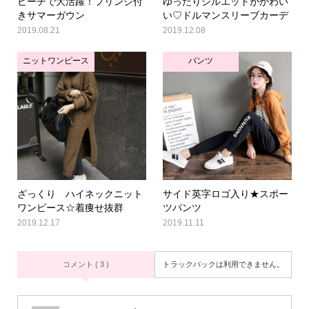
ビーチで大活躍！フリンジ付
ゆったりシルエットがかわい
きサマーガウン
い♡ドルマンスリーブカーデ
2019.08.21
2019.12.08
ニットワンピース
パンツ
ざっくり ハイネックニット
サイド英字ロゴ入り★スポー
ワンピース☆着痩せ抜群
ツパンツ
2019.12.17
2019.11.11
コメント ( 3 )
トラックバックは利用できません。