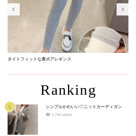


タイトフィットな裏ボアレギンス
パ
Ranking
シンプルかわいい♡ニットカーディガン
1
2,744 views