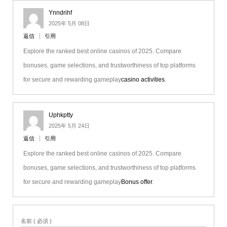
Ynndrihf
2025年 5月 08日
返信
引用
Explore the ranked best online casinos of 2025. Compare
bonuses, game selections, and trustworthiness of top platforms
for secure and rewarding gameplay
casino activities
.
Uphkptty
2025年 5月 24日
返信
引用
Explore the ranked best online casinos of 2025. Compare
bonuses, game selections, and trustworthiness of top platforms
for secure and rewarding gameplay
Bonus offer
.
名前 ( 必須 )