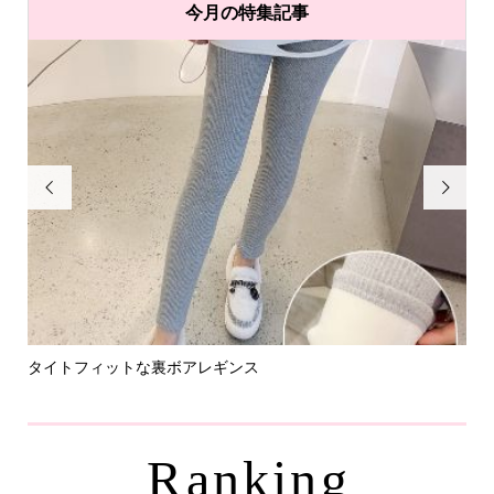
今月の特集記事


タイトフィットな裏ボアレギンス
パ
Ranking