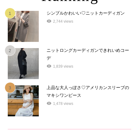
シンプルかわいい♡ニットカーディガン
1
2,744 views
ニットロングカーディガンできれいめコー
2
デ
1,839 views
上品な大人っぽさ♡アメリカンスリーブの
3
マキシワンピース
1,478 views