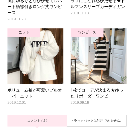
風にゆるりとなびかせて♡ハ
ラフにこなれ感がだせる★ド
ート柄襟付きロング丈ワンピ
ルマンスリーブカーディガン
ース
2019.11.13
2019.11.28
ニット
ワンピース
ボリューム袖が可愛いプルオ
1枚でコーデが決まる★ゆっ
ーバーニット
たりボーダーワンピ
2019.12.01
2019.09.19
コメント ( 2 )
トラックバックは利用できません。