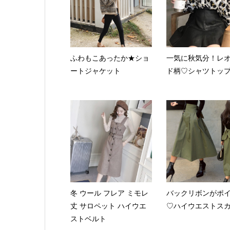
ふわもこあったか★ショ
一気に秋気分！レ
ートジャケット
ド柄♡シャツトッ
冬 ウール フレア ミモレ
バックリボンがポ
丈 サロペット ハイウエ
♡ハイウエストス
ストベルト