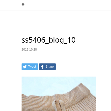
ss5406_blog_10
2019.10.28
Tweet
Share