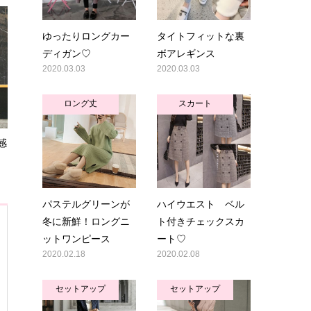
ゆったりロングカー
タイトフィットな裏
ディガン♡
ボアレギンス
2020.03.03
2020.03.03
ロング丈
スカート
感
パステルグリーンが
ハイウエスト ベル
冬に新鮮！ロングニ
ト付きチェックスカ
ットワンピース
ート♡
2020.02.18
2020.02.08
セットアップ
セットアップ