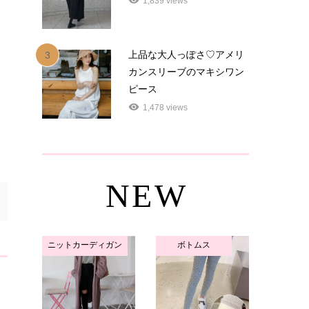
1,839 views
上品な大人っぽさ♡アメリ
3
カンスリーブのマキシワン
ピース
1,478 views
NEW
ニットカーディガン
ボトムス