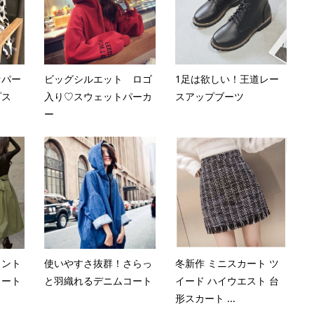
オパー
ビッグシルエット ロゴ
1足は欲しい！王道レー
プス
入り♡スウェットパーカ
スアップブーツ
ー
イント
使いやすさ抜群！さらっ
冬新作 ミニスカート ツ
カート
と羽織れるデニムコート
イード ハイウエスト 台
形スカート ...