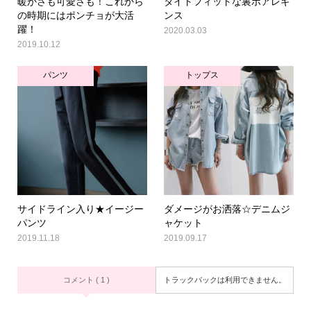
暖かさも可愛さも！これから
タイトフィットな裏ボアレギ
の時期にはポンチョが大活
ンス
躍！
2020.03.03
2019.10.12
パンツ
トップス
サイドライン入り★イージー
ダメージがお洒落☆デニムジ
パンツ
ャケット
2019.11.18
2019.09.17
コメント ( 1 )
トラックバックは利用できません。