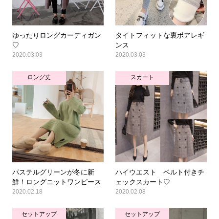
ゆったりロングカーディガン
タイトフィットな裏ボアレギ
♡
ンス
2020.03.03
2020.03.03
ロング丈
スカート
パステルグリーンが冬に新
ハイウエスト ベルト付きチ
鮮！ロングニットワンピース
ェックスカート♡
2020.02.18
2020.02.08
セットアップ
セットアップ