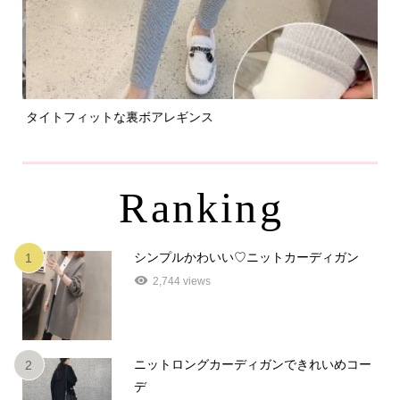
タイトフィットな裏ボアレギンス
パ
Ranking
シンプルかわいい♡ニットカーディガン
1
2,744 views
ニットロングカーディガンできれいめコー
2
デ