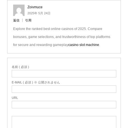
Zoivmuce
2025年 5月 24日
返信
引用
Explore the ranked best online casinos of 2025. Compare
bonuses, game selections, and trustworthiness of top platforms
for secure and rewarding gameplay
casino slot machine
.
名前 ( 必須 )
E-MAIL ( 必須 ) ※ 公開されません
URL