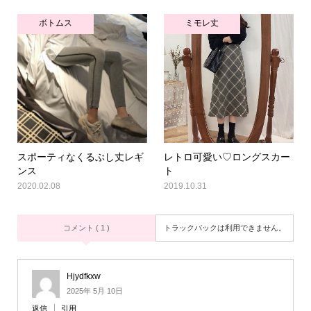
ボトムス
ミモレ丈
スポーティなくるぶし丈レギ
レトロ可愛い♡ロングスカー
ンス
ト
2020.02.08
2019.10.31
コメント ( 1 )
トラックバックは利用できません。
Hjydfkxw
2025年 5月 10日
返信
引用