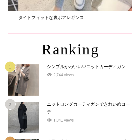
タイトフィットな裏ボアレギンス
パ
Ranking
シンプルかわいい♡ニットカーディガン
1
2,744 views
ニットロングカーディガンできれいめコー
2
デ
1,841 views