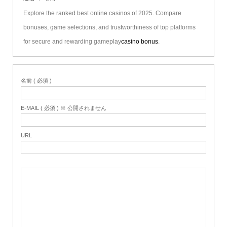
Explore the ranked best online casinos of 2025. Compare
bonuses, game selections, and trustworthiness of top platforms
for secure and rewarding gameplay
casino bonus
.
名前 ( 必須 )
E-MAIL ( 必須 ) ※ 公開されません
URL