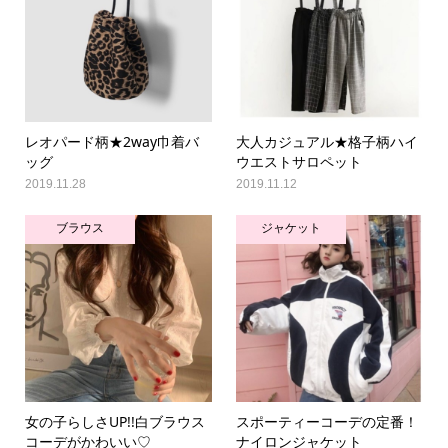
レオパード柄★2way巾着バ
大人カジュアル★格子柄ハイ
ッグ
ウエストサロペット
2019.11.28
2019.11.12
ブラウス
ジャケット
女の子らしさUP!!白ブラウス
スポーティーコーデの定番！
コーデがかわいい♡
ナイロンジャケット