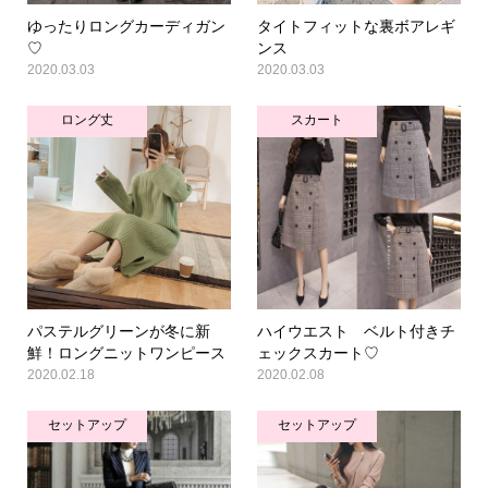
ゆったりロングカーディガン
タイトフィットな裏ボアレギ
♡
ンス
2020.03.03
2020.03.03
ロング丈
スカート
パステルグリーンが冬に新
ハイウエスト ベルト付きチ
鮮！ロングニットワンピース
ェックスカート♡
2020.02.18
2020.02.08
セットアップ
セットアップ