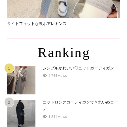
タイトフィットな裏ボアレギンス
パ
Ranking
シンプルかわいい♡ニットカーディガン
1
2,744 views
ニットロングカーディガンできれいめコー
2
デ
1,841 views