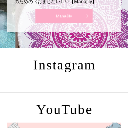
のための《おまじない》♡【ManaJily】
ManaJily
Instagram
YouTube