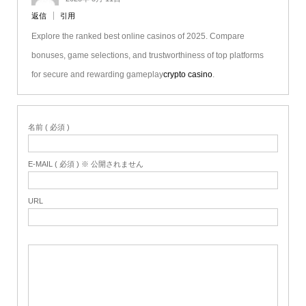
返信
引用
Explore the ranked best online casinos of 2025. Compare
bonuses, game selections, and trustworthiness of top platforms
for secure and rewarding gameplay
crypto casino
.
名前 ( 必須 )
E-MAIL ( 必須 ) ※ 公開されません
URL