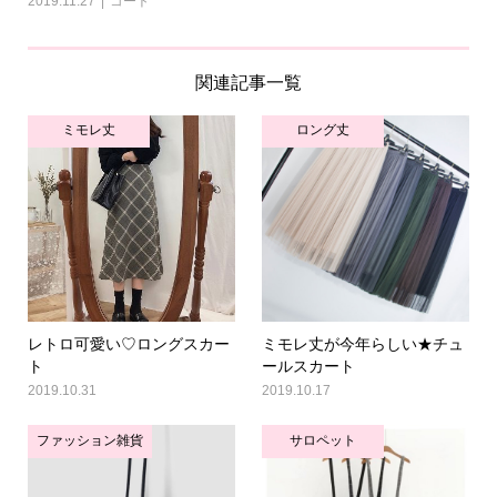
2019.11.27
コート
関連記事一覧
ミモレ丈
ロング丈
レトロ可愛い♡ロングスカー
ミモレ丈が今年らしい★チュ
ト
ールスカート
2019.10.31
2019.10.17
ファッション雑貨
サロペット