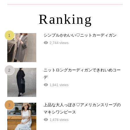
Ranking
シンプルかわいい♡ニットカーディガン
1
2,744 views
ニットロングカーディガンできれいめコー
2
デ
1,841 views
上品な大人っぽさ♡アメリカンスリーブの
3
マキシワンピース
1,478 views