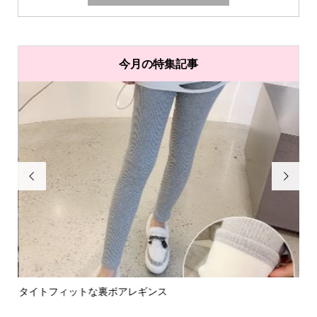
今月の特集記事


タイトフィットな裏ボアレギンス
パ