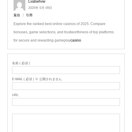
Lvabwhvw
2025年 5月 09日
返信
引用
Explore the ranked best online casinos of 2025. Compare
bonuses, game selections, and trustworthiness of top platforms
for secure and rewarding gameplay
casino
.
名前 ( 必須 )
E-MAIL ( 必須 ) ※ 公開されません
URL