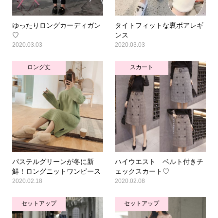
ゆったりロングカーディガン
タイトフィットな裏ボアレギ
♡
ンス
2020.03.03
2020.03.03
ロング丈
スカート
パステルグリーンが冬に新
ハイウエスト ベルト付きチ
鮮！ロングニットワンピース
ェックスカート♡
2020.02.18
2020.02.08
セットアップ
セットアップ