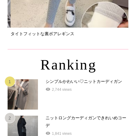
タイトフィットな裏ボアレギンス
パ
Ranking
シンプルかわいい♡ニットカーディガン
1
2,744 views
ニットロングカーディガンできれいめコー
2
デ
1,841 views