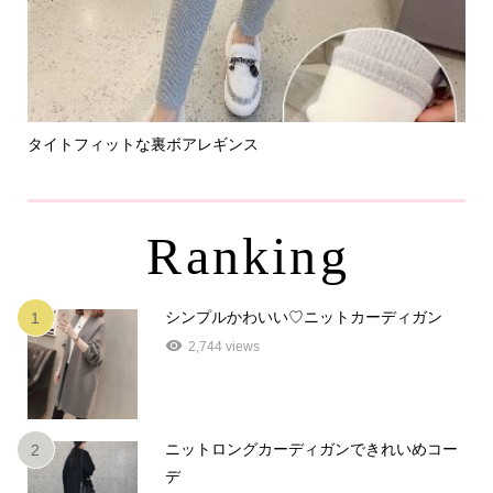
タイトフィットな裏ボアレギンス
パ
Ranking
シンプルかわいい♡ニットカーディガン
1
2,744 views
ニットロングカーディガンできれいめコー
2
デ