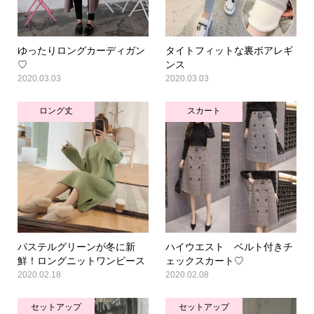
ゆったりロングカーディガン
タイトフィットな裏ボアレギ
♡
ンス
2020.03.03
2020.03.03
ロング丈
スカート
パステルグリーンが冬に新
ハイウエスト ベルト付きチ
鮮！ロングニットワンピース
ェックスカート♡
2020.02.18
2020.02.08
セットアップ
セットアップ