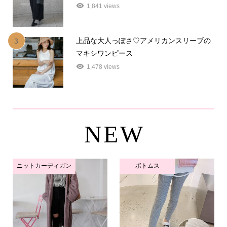
1,841 views
上品な大人っぽさ♡アメリカンスリーブの
3
マキシワンピース
1,478 views
NEW
ニットカーディガン
ボトムス