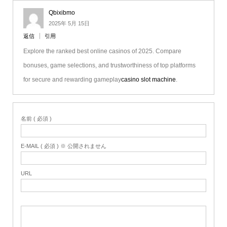
Qbixibmo
2025年 5月 15日
返信
引用
Explore the ranked best online casinos of 2025. Compare
bonuses, game selections, and trustworthiness of top platforms
for secure and rewarding gameplay
casino slot machine
.
名前 ( 必須 )
E-MAIL ( 必須 ) ※ 公開されません
URL