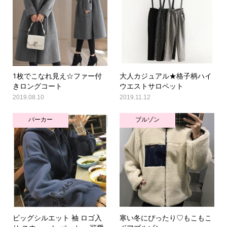
1枚でこなれ見え☆ファー付
大人カジュアル★格子柄ハイ
きロングコート
ウエストサロペット
2019.08.10
2019.11.12
パーカー
ブルゾン
ビッグシルエット 袖 ロゴ入
寒い冬にぴったり♡もこもこ