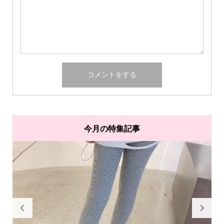
今月の特集記事

