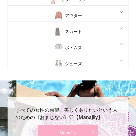
アウター
スカート
ボトムス
シューズ
すべての女性の願望、美しくありたいという人
のための《おまじない》♡【ManaJily】
ManaJily