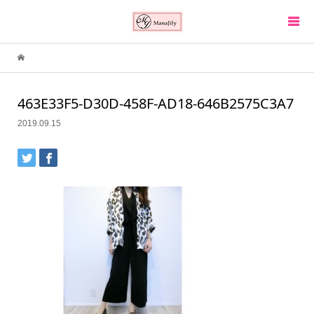
463E33F5-D30D-458F-AD18-646B2575C3A7
2019.09.15