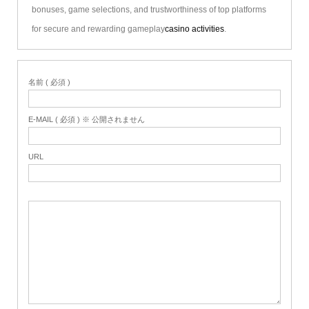
bonuses, game selections, and trustworthiness of top platforms
for secure and rewarding gameplay
casino activities
.
名前 ( 必須 )
E-MAIL ( 必須 ) ※ 公開されません
URL