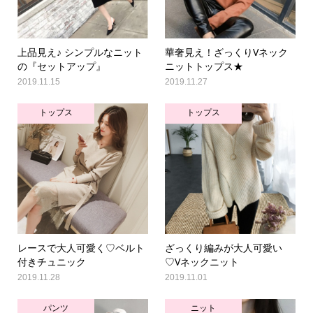
上品見え♪ シンプルなニット
華奢見え！ざっくりVネック
の『セットアップ』
ニットトップス★
2019.11.15
2019.11.27
トップス
トップス
レースで大人可愛く♡ベルト
ざっくり編みが大人可愛い
付きチュニック
♡Vネックニット
2019.11.28
2019.11.01
パンツ
ニット