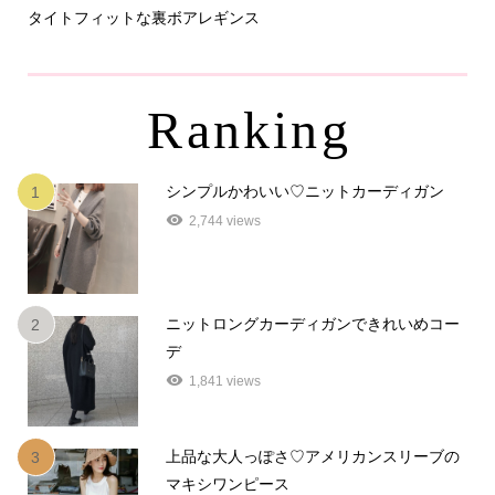
タイトフィットな裏ボアレギンス
パ
Ranking
シンプルかわいい♡ニットカーディガン
1
2,744 views
ニットロングカーディガンできれいめコー
2
デ
1,841 views
上品な大人っぽさ♡アメリカンスリーブの
3
マキシワンピース