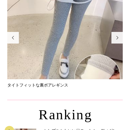


タイトフィットな裏ボアレギンス
パ
Ranking