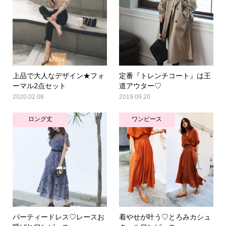
上品で大人なデザイン★フォ
定番『トレンチコート』は王
ーマル2点セット
道アウター♡
2020.02.08
2019.09.20
ロング丈
ワンピース
パーティードレス♡レースお
着やせが叶う♡とろみカシュ