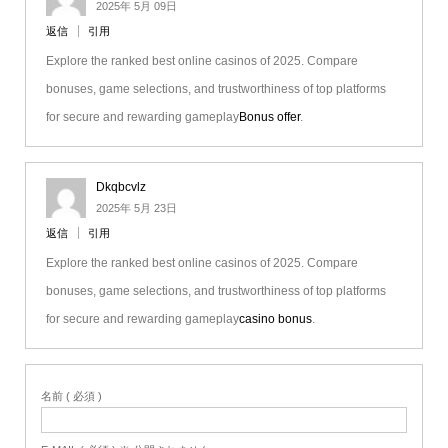
2025年 5月 09日
返信
引用
Explore the ranked best online casinos of 2025. Compare
bonuses, game selections, and trustworthiness of top platforms
for secure and rewarding gameplay
Bonus offer
.
Dkqbcvlz
2025年 5月 23日
返信
引用
Explore the ranked best online casinos of 2025. Compare
bonuses, game selections, and trustworthiness of top platforms
for secure and rewarding gameplay
casino bonus
.
名前 ( 必須 )