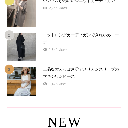
シンプルかわいい♡ニットカーディガン
1
2,744 views
ニットロングカーディガンできれいめコー
2
デ
1,841 views
上品な大人っぽさ♡アメリカンスリーブの
3
マキシワンピース
1,478 views
NEW