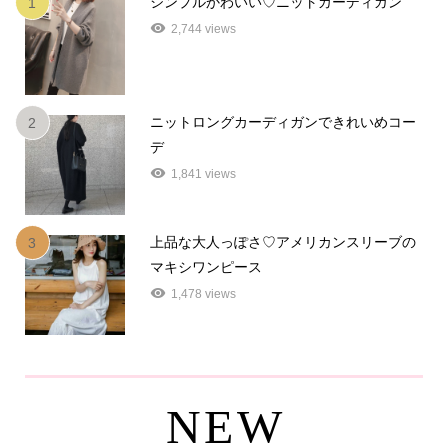
シンプルかわいい♡ニットカーディガン
1
2,744 views
ニットロングカーディガンできれいめコー
2
デ
1,841 views
上品な大人っぽさ♡アメリカンスリーブの
3
マキシワンピース
1,478 views
NEW