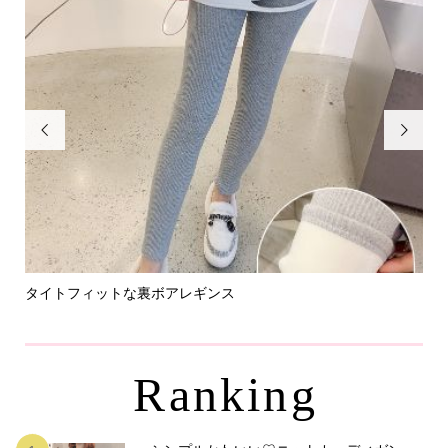


タイトフィットな裏ボアレギンス
パ
Ranking