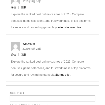
2025年 5月 10日
返信
引用
Explore the ranked best online casinos of 2025. Compare
bonuses, game selections, and trustworthiness of top platforms
for secure and rewarding gameplay
casino slot machine
.
Wocykuie
2025年 5月 23日
返信
引用
Explore the ranked best online casinos of 2025. Compare
bonuses, game selections, and trustworthiness of top platforms
for secure and rewarding gameplay
Bonus offer
.
名前 ( 必須 )