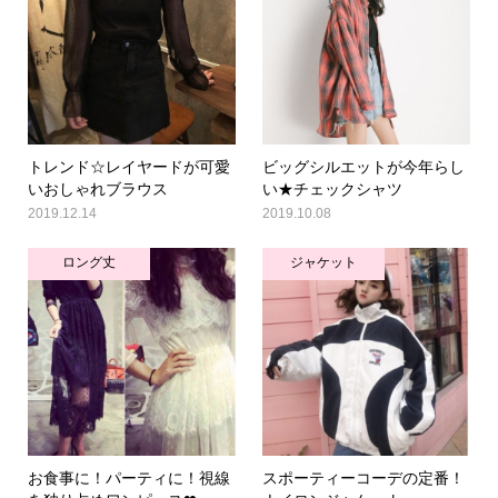
トレンド☆レイヤードが可愛
ビッグシルエットが今年らし
いおしゃれブラウス
い★チェックシャツ
2019.12.14
2019.10.08
ロング丈
ジャケット
お食事に！パーティに！視線
スポーティーコーデの定番！