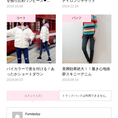
を独り占めワンピース❤...
ナイロンジャケット
2019.10.08
2019.12.18
コート
パンツ
バイカラーで差を付ける！あ
美脚効果絶大！！履き心地抜
ったかショートダウン
群スキニーデニム
2019.09.03
2019.09.14
コメント ( 2 )
トラックバックは利用できません。
Fumdpdyy