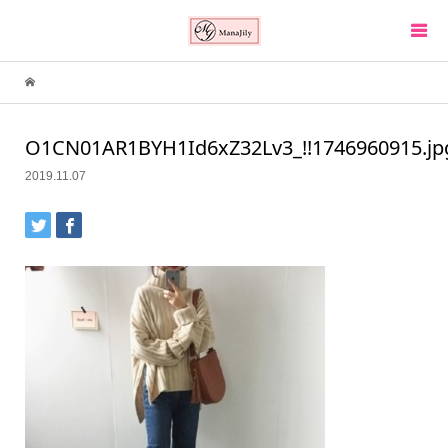
O1CN01AR1BYH1Id6xZ32Lv3_!!1746960915.jp
2019.11.07