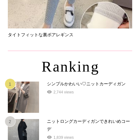
タイトフィットな裏ボアレギンス
パ
Ranking
シンプルかわいい♡ニットカーディガン
1
2,744 views
ニットロングカーディガンできれいめコー
2
デ
1,839 views