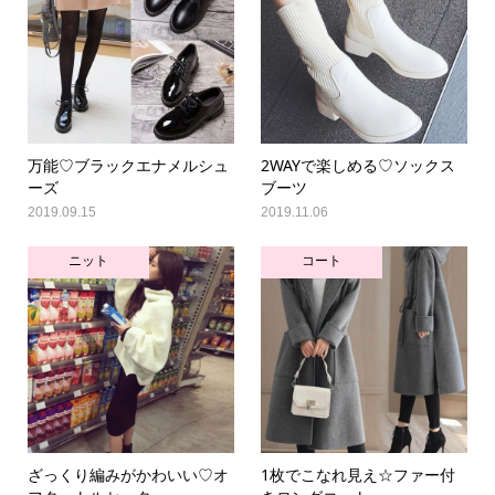
万能♡ブラックエナメルシュ
2WAYで楽しめる♡ソックス
ーズ
ブーツ
2019.09.15
2019.11.06
ニット
コート
ざっくり編みがかわいい♡オ
1枚でこなれ見え☆ファー付