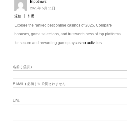
Blpbtmwz
2025年 5月 11日
返信
引用
Explore the ranked best online casinos of 2025. Compare
bonuses, game selections, and trustworthiness of top platforms
for secure and rewarding gameplay
casino activities
.
名前 ( 必須 )
E-MAIL ( 必須 ) ※ 公開されません
URL