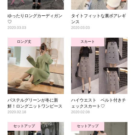
ゆったりロングカーディガン
タイトフィットな裏ボアレギ
♡
ンス
2020.03.03
2020.03.03
ロング丈
スカート
パステルグリーンが冬に新
ハイウエスト ベルト付きチ
鮮！ロングニットワンピース
ェックスカート♡
2020.02.18
2020.02.08
セットアップ
セットアップ