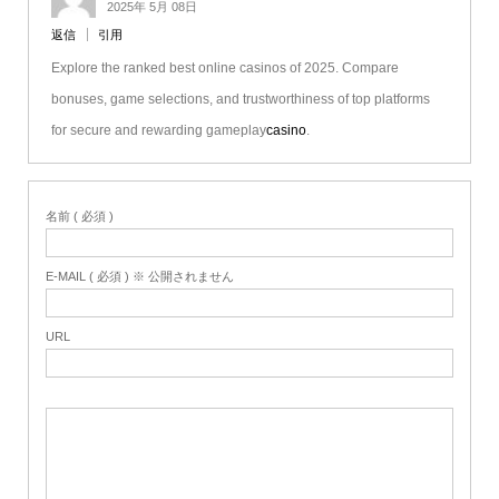
2025年 5月 08日
返信
引用
Explore the ranked best online casinos of 2025. Compare
bonuses, game selections, and trustworthiness of top platforms
for secure and rewarding gameplay
casino
.
名前 ( 必須 )
E-MAIL ( 必須 ) ※ 公開されません
URL