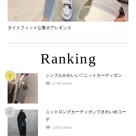
タイトフィットな裏ボアレギンス
パ
Ranking
シンプルかわいい♡ニットカーディガン
1
2,744 views
ニットロングカーディガンできれいめコー
2
デ
1,841 views