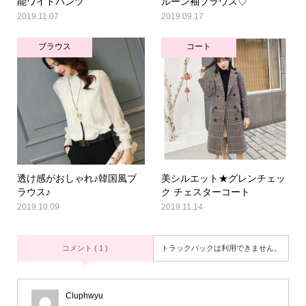
能ワイドパンツ
ルーン袖ブラウス♡
2019.11.07
2019.09.17
ブラウス
コート
透け感がおしゃれ♪韓国風ブ
美シルエット★グレンチェッ
ラウス♪
ク チェスターコート
2019.10.09
2019.11.14
コメント ( 1 )
トラックバックは利用できません。
Cluphwyu