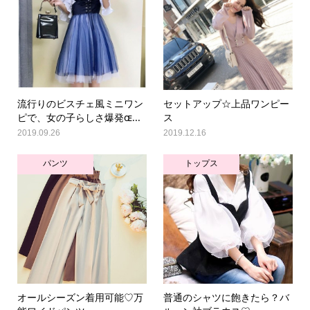
流行りのビスチェ風ミニワン
セットアップ☆上品ワンピー
ピで、女の子らしさ爆発ɶ...
ス
2019.09.26
2019.12.16
パンツ
トップス
オールシーズン着用可能♡万
普通のシャツに飽きたら？バ