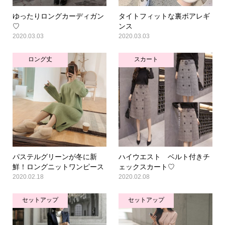
ゆったりロングカーディガン
タイトフィットな裏ボアレギ
♡
ンス
2020.03.03
2020.03.03
ロング丈
スカート
パステルグリーンが冬に新
ハイウエスト ベルト付きチ
鮮！ロングニットワンピース
ェックスカート♡
2020.02.18
2020.02.08
セットアップ
セットアップ