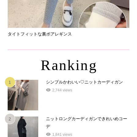
タイトフィットな裏ボアレギンス
パ
Ranking
シンプルかわいい♡ニットカーディガン
1
2,744 views
ニットロングカーディガンできれいめコー
2
デ
1,841 views