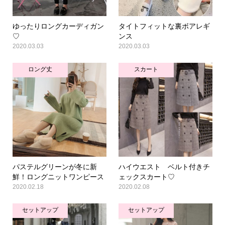
ゆったりロングカーディガン
タイトフィットな裏ボアレギ
♡
ンス
2020.03.03
2020.03.03
ロング丈
スカート
パステルグリーンが冬に新
ハイウエスト ベルト付きチ
鮮！ロングニットワンピース
ェックスカート♡
2020.02.18
2020.02.08
セットアップ
セットアップ