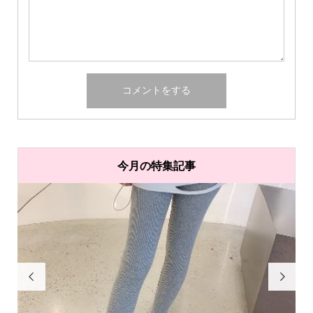
今月の特集記事

