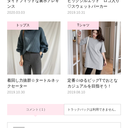
タイトフィットな裏ボアレギ
ビッグシルエット ロゴ入り
ンス
♡スウェットパーカー
2020.03.03
2019.10.31
トップス
Tシャツ
着回し力抜群☆タートルネッ
定番☆ゆるビッグTでおとな
クセーター
カジュアルを目指そう！
2019.10.30
2019.08.10
コメント ( 1 )
トラックバックは利用できません。