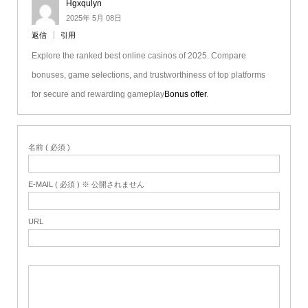
Hgxqulyn
2025年 5月 08日
返信
引用
Explore the ranked best online casinos of 2025. Compare
bonuses, game selections, and trustworthiness of top platforms
for secure and rewarding gameplay
Bonus offer
.
名前 ( 必須 )
E-MAIL ( 必須 ) ※ 公開されません
URL