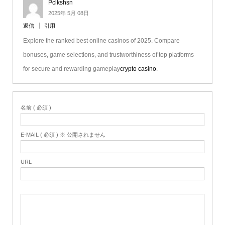
Pclkshsn
2025年 5月 08日
返信
引用
Explore the ranked best online casinos of 2025. Compare
bonuses, game selections, and trustworthiness of top platforms
for secure and rewarding gameplay
crypto casino
.
名前 ( 必須 )
E-MAIL ( 必須 ) ※ 公開されません
URL