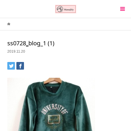
ss0728‗blog_1 (1)
2019.11.20