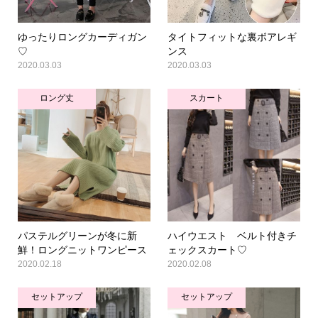
ゆったりロングカーディガン
タイトフィットな裏ボアレギ
♡
ンス
2020.03.03
2020.03.03
ロング丈
スカート
パステルグリーンが冬に新
ハイウエスト ベルト付きチ
鮮！ロングニットワンピース
ェックスカート♡
2020.02.18
2020.02.08
セットアップ
セットアップ