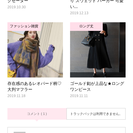
クセーター
り スウェット パーカー 可愛
い...
2019.10.30
2019.12.13
ファッション雑貨
ロング丈
存在感のあるレオパード柄♡
ゴールド釦が上品な★ロング
大判マフラー
ワンピース
2019.11.18
2019.11.11
コメント ( 1 )
トラックバックは利用できません。