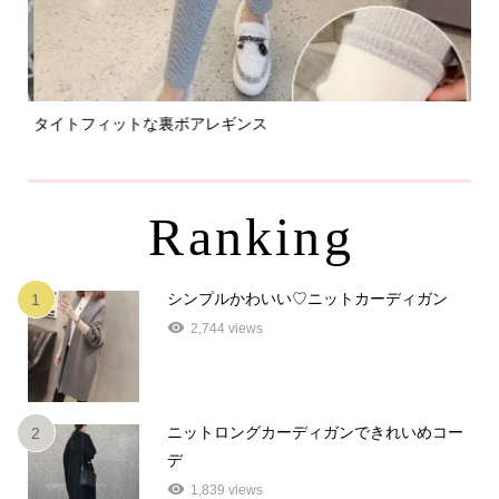
タイトフィットな裏ボアレギンス
パ
Ranking
シンプルかわいい♡ニットカーディガン
1
2,744 views
ニットロングカーディガンできれいめコー
2
デ
1,839 views