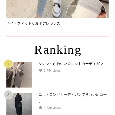
タイトフィットな裏ボアレギンス
パ
Ranking
シンプルかわいい♡ニットカーディガン
1
2,744 views
ニットロングカーディガンできれいめコー
2
デ
1,839 views