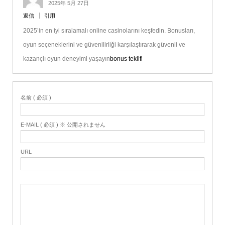
2025年 5月 27日
返信
引用
2025’in en iyi sıralamalı online casinolarını keşfedin. Bonusları,
oyun seçeneklerini ve güvenilirliği karşılaştırarak güvenli ve
kazançlı oyun deneyimi yaşayın
bonus teklifi
名前 ( 必須 )
E-MAIL ( 必須 ) ※ 公開されません
URL