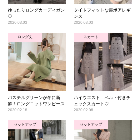
ゆったりロングカーディガン
タイトフィットな裏ボアレギ
♡
ンス
2020.03.03
2020.03.03
ロング丈
スカート
パステルグリーンが冬に新
ハイウエスト ベルト付きチ
鮮！ロングニットワンピース
ェックスカート♡
2020.02.18
2020.02.08
セットアップ
セットアップ