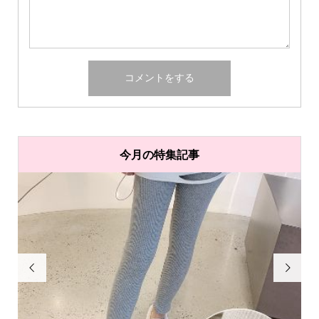
今月の特集記事

