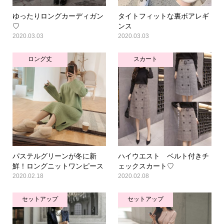
ゆったりロングカーディガン
タイトフィットな裏ボアレギ
♡
ンス
2020.03.03
2020.03.03
ロング丈
スカート
パステルグリーンが冬に新
ハイウエスト ベルト付きチ
鮮！ロングニットワンピース
ェックスカート♡
2020.02.18
2020.02.08
セットアップ
セットアップ