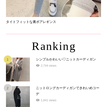
タイトフィットな裏ボアレギンス
パ
Ranking
シンプルかわいい♡ニットカーディガン
1
2,744 views
ニットロングカーディガンできれいめコー
2
デ
1,841 views