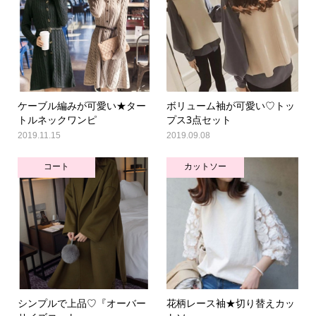
ケーブル編みが可愛い★ター
ボリューム袖が可愛い♡トッ
トルネックワンピ
プス3点セット
2019.11.15
2019.09.08
コート
カットソー
シンプルで上品♡『オーバー
花柄レース袖★切り替えカッ