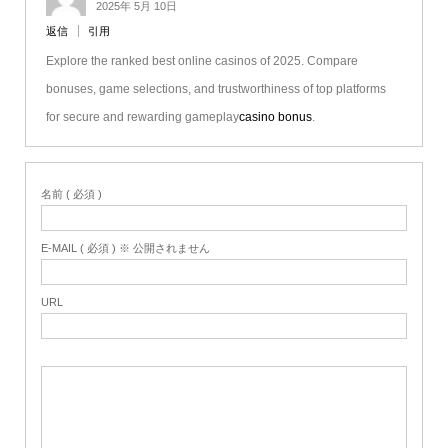
2025年 5月 10日
返信
引用
Explore the ranked best online casinos of 2025. Compare
bonuses, game selections, and trustworthiness of top platforms
for secure and rewarding gameplay
casino bonus
.
名前 ( 必須 )
E-MAIL ( 必須 ) ※ 公開されません
URL