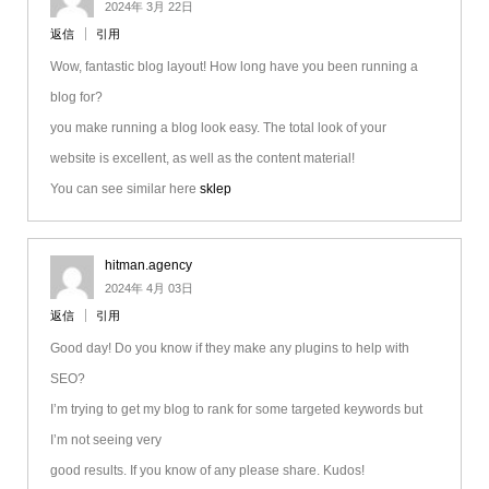
2024年 3月 22日
返信
引用
Wow, fantastic blog layout! How long have you been running a
blog for?
you make running a blog look easy. The total look of your
website is excellent, as well as the content material!
You can see similar here
sklep
hitman.agency
2024年 4月 03日
返信
引用
Good day! Do you know if they make any plugins to help with
SEO?
I’m trying to get my blog to rank for some targeted keywords but
I’m not seeing very
good results. If you know of any please share. Kudos!