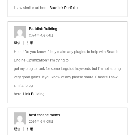
I saw similar art here:
Backlink Portfolio
Backlink Building
2024年 4月 04日
返信
引用
Hello! Do you know if they make any plugins to help with Search
Engine Optimization? I’m trying to
get my blog to rank for some targeted keywords but I’m not seeing
very good gains. If you know of any please share. Cheers! I saw
similar blog
here:
Link Building
best escape rooms
2024年 6月 09日
返信
引用