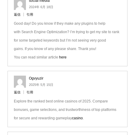
social media
2024年 6月 18日
返信
引用
Good day! Do you know if they make any plugins to help
with Search Engine Optimization? I’m trying to get my site to rank
for some targeted keywords but I’m not seeing very good
gains. If you know of any please share. Thank you!
You can read similar article
here
Ogvyuzir
2025年 5月 15日
返信
引用
Explore the ranked best online casinos of 2025. Compare
bonuses, game selections, and trustworthiness of top platforms
for secure and rewarding gameplay
casino
.