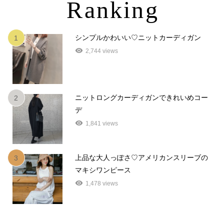
Ranking
シンプルかわいい♡ニットカーディガン
1
2,744 views
ニットロングカーディガンできれいめコー
2
デ
1,841 views
上品な大人っぽさ♡アメリカンスリーブの
3
マキシワンピース
1,478 views