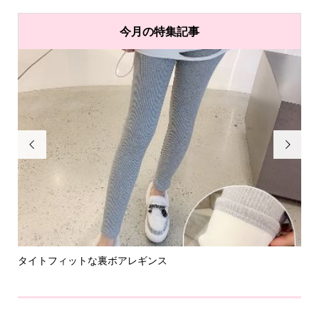
今月の特集記事


タイトフィットな裏ボアレギンス
パ