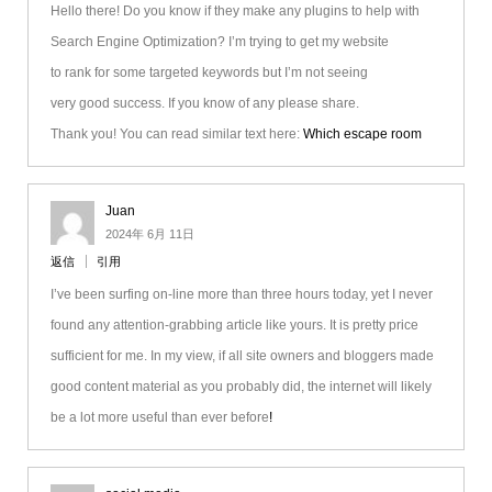
Hello there! Do you know if they make any plugins to help with
Search Engine Optimization? I’m trying to get my website
to rank for some targeted keywords but I’m not seeing
very good success. If you know of any please share.
Thank you! You can read similar text here:
Which escape room
Juan
2024年 6月 11日
返信
引用
I’ve been surfing on-line more than three hours today, yet I never
found any attention-grabbing article like yours. It is pretty price
sufficient for me. In my view, if all site owners and bloggers made
good content material as you probably did, the internet will likely
be a lot more useful than ever before
!