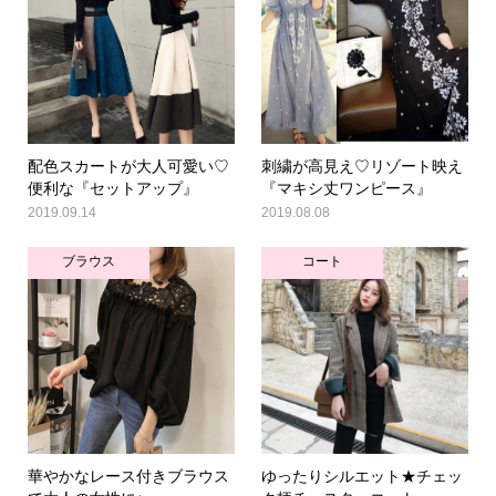
配色スカートが大人可愛い♡
刺繍が高見え♡リゾート映え
便利な『セットアップ』
『マキシ丈ワンピース』
2019.09.14
2019.08.08
ブラウス
コート
華やかなレース付きブラウス
ゆったりシルエット★チェッ