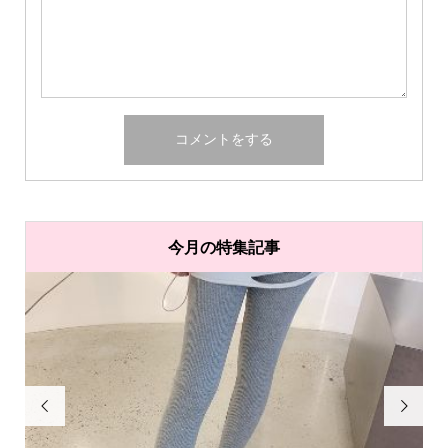
今月の特集記事

