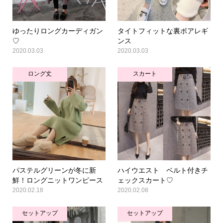
ゆったりロングカーディガン
タイトフィットな裏ボアレギ
♡
ンス
2020.03.03
2020.03.03
ロング丈
スカート
パステルグリーンが冬に新
ハイウエスト ベルト付きチ
鮮！ロングニットワンピース
ェックスカート♡
2020.02.18
2020.02.08
セットアップ
セットアップ