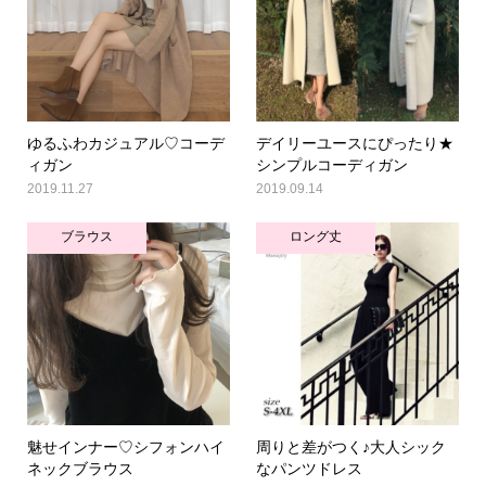
ゆるふわカジュアル♡コーデ
デイリーユースにぴったり★
ィガン
シンプルコーディガン
2019.11.27
2019.09.14
ブラウス
ロング丈
魅せインナー♡シフォンハイ
周りと差がつく♪大人シック
ネックブラウス
なパンツドレス