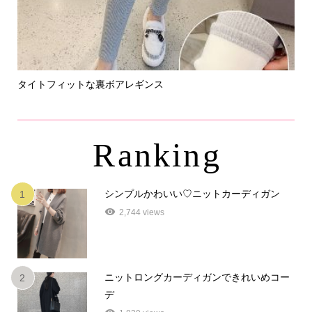
タイトフィットな裏ボアレギンス
パ
Ranking
シンプルかわいい♡ニットカーディガン
1
2,744 views
ニットロングカーディガンできれいめコー
2
デ