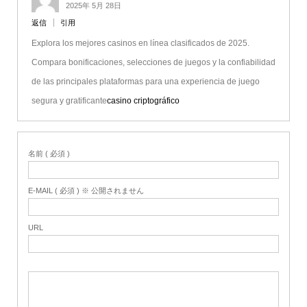
2025年 5月 28日
返信
引用
Explora los mejores casinos en línea clasificados de 2025.
Compara bonificaciones, selecciones de juegos y la confiabilidad
de las principales plataformas para una experiencia de juego
segura y gratificante
casino criptográfico
名前 ( 必須 )
E-MAIL ( 必須 ) ※ 公開されません
URL