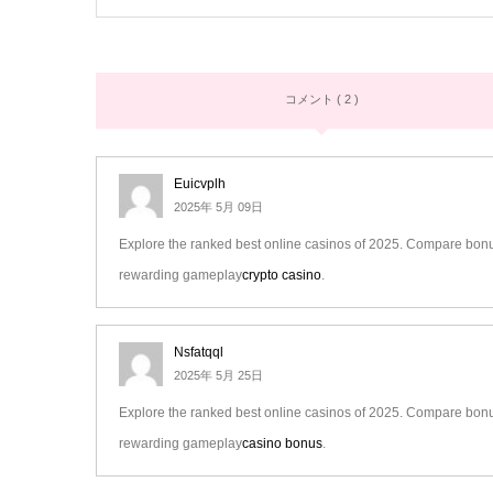
コメント ( 2 )
Euicvplh
2025年 5月 09日
Explore the ranked best online casinos of 2025. Compare bonus
rewarding gameplay
crypto casino
.
Nsfatqql
2025年 5月 25日
Explore the ranked best online casinos of 2025. Compare bonus
rewarding gameplay
casino bonus
.