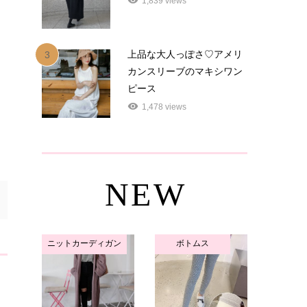
1,839 views
上品な大人っぽさ♡アメリ
3
カンスリーブのマキシワン
ピース
1,478 views
NEW
ニットカーディガン
ボトムス