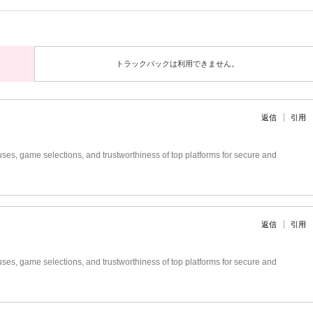
トラックバックは利用できません。
返信
引用
es, game selections, and trustworthiness of top platforms for secure and
返信
引用
es, game selections, and trustworthiness of top platforms for secure and