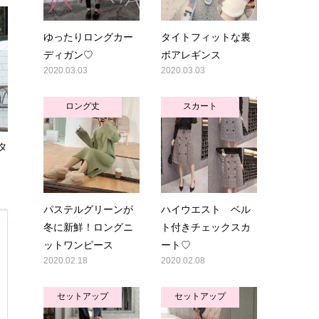
ゆったりロングカー
タイトフィットな裏
ディガン♡
ボアレギンス
2020.03.03
2020.03.03
ロング丈
スカート
タ
パステルグリーンが
ハイウエスト ベル
冬に新鮮！ロングニ
ト付きチェックスカ
ットワンピース
ート♡
2020.02.18
2020.02.08
セットアップ
セットアップ