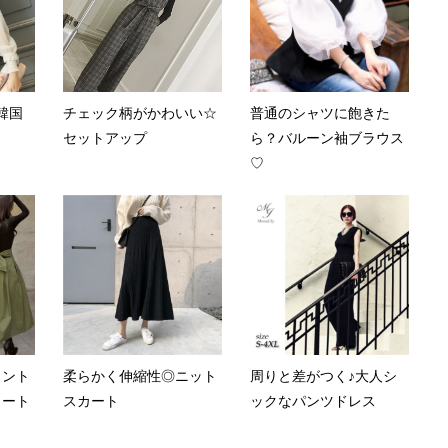
韓国
チェック柄がかわいい☆
普通のシャツに飽きた
セットアップ
ら？バルーン袖ブラウス
♡
イント
柔らかく伸縮性◎ニット
周りと差がつく♪大人シ
カート
スカート
ックなパンツドレス