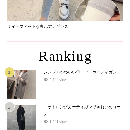
タイトフィットな裏ボアレギンス
パ
Ranking
シンプルかわいい♡ニットカーディガン
1
2,744 views
ニットロングカーディガンできれいめコー
2
デ
1,841 views