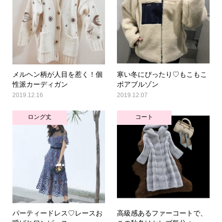
メルヘン柄が人目を惹く！個
寒い冬にぴったり♡もこもこ
性派カーディガン
ボアブルゾン
2019.12.16
2019.12.07
ロング丈
コート
パーティードレス♡レースお
高級感あるファーコートで、