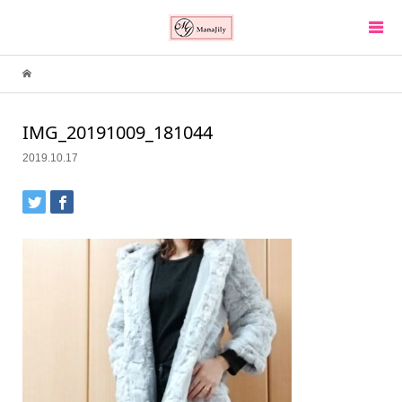
IMG_20191009_181044
2019.10.17