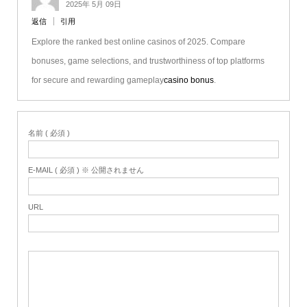
2025年 5月 09日
返信
引用
Explore the ranked best online casinos of 2025. Compare
bonuses, game selections, and trustworthiness of top platforms
for secure and rewarding gameplay
casino bonus
.
名前 ( 必須 )
E-MAIL ( 必須 ) ※ 公開されません
URL