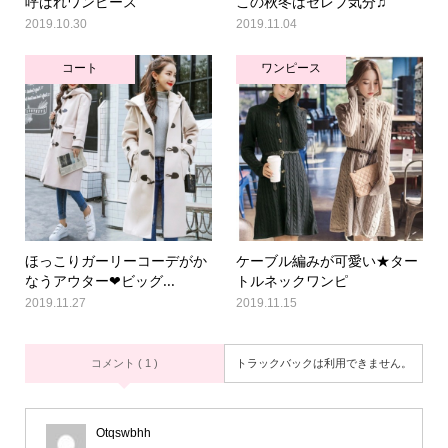
呼ばれワンピース
この秋冬はセレブ気分♫
2019.10.30
2019.11.04
コート
ワンピース
ほっこりガーリーコーデがか
ケーブル編みが可愛い★ター
なうアウター❤ビッグ...
トルネックワンピ
2019.11.27
2019.11.15
コメント ( 1 )
トラックバックは利用できません。
Otqswbhh