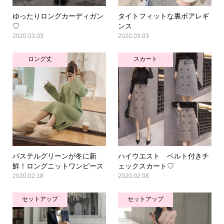
ゆったりロングカーディガン
タイトフィットな裏ボアレギ
♡
ンス
2020.03.03
2020.03.03
ロング丈
スカート
パステルグリーンが冬に新
ハイウエスト ベルト付きチ
鮮！ロングニットワンピース
ェックスカート♡
2020.02.18
2020.02.08
セットアップ
セットアップ