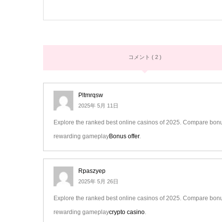
コメント ( 2 )
Pltmrqsw
2025年 5月 11日
Explore the ranked best online casinos of 2025. Compare bonus
rewarding gameplay
Bonus offer
.
Rpaszyep
2025年 5月 26日
Explore the ranked best online casinos of 2025. Compare bonus
rewarding gameplay
crypto casino
.