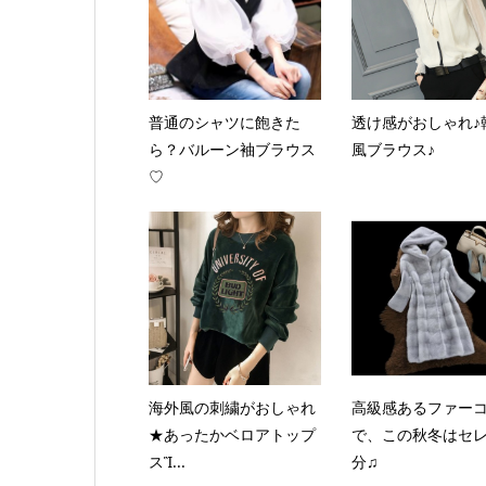
普通のシャツに飽きた
透け感がおしゃれ♪
ら？バルーン袖ブラウス
風ブラウス♪
♡
海外風の刺繍がおしゃれ
高級感あるファー
★あったかベロアトップ
で、この秋冬はセ
スἻ...
分♫