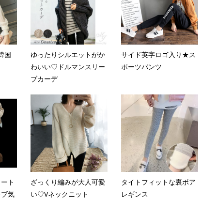
韓国
ゆったりシルエットがか
サイド英字ロゴ入り★ス
わいい♡ドルマンスリー
ポーツパンツ
ブカーデ
コート
ざっくり編みが大人可愛
タイトフィットな裏ボア
レブ気
い♡Vネックニット
レギンス