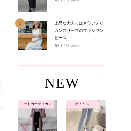
1,839 views
上品な大人っぽさ♡アメリ
3
カンスリーブのマキシワン
ピース
1,478 views
NEW
ニットカーディガン
ボトムス