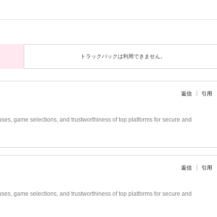
トラックバックは利用できません。
返信
引用
es, game selections, and trustworthiness of top platforms for secure and
返信
引用
es, game selections, and trustworthiness of top platforms for secure and