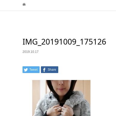
IMG_20191009_175126
2019.10.17
Tweet
Share