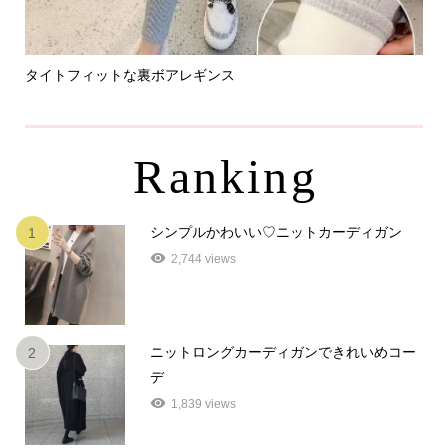
タイトフィットな裏ボアレギンス
パ
Ranking
シンプルかわいい♡ニットカーディガン
1
2,744 views
ニットロングカーディガンできれいめコー
2
デ
1,839 views