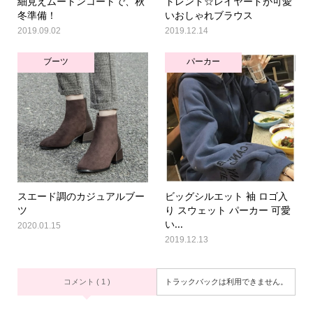
細見えムートンコートで、秋
トレンド☆レイヤードが可愛
冬準備！
いおしゃれブラウス
2019.09.02
2019.12.14
ブーツ
パーカー
スエード調のカジュアルブー
ビッグシルエット 袖 ロゴ入
ツ
り スウェット パーカー 可愛
い...
2020.01.15
2019.12.13
コメント ( 1 )
トラックバックは利用できません。