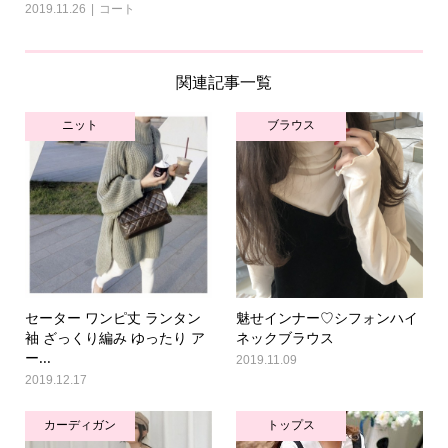
2019.11.26
コート
関連記事一覧
ニット
ブラウス
セーター ワンピ丈 ランタン
魅せインナー♡シフォンハイ
袖 ざっくり編み ゆったり ア
ネックブラウス
ー...
2019.11.09
2019.12.17
カーディガン
トップス