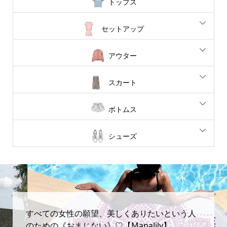
トップス
セットアップ
アウター
スカート
ボトムス
シューズ
すべての女性の願望、美しくありたいという人
のための《おまじない》♡【ManaJily】