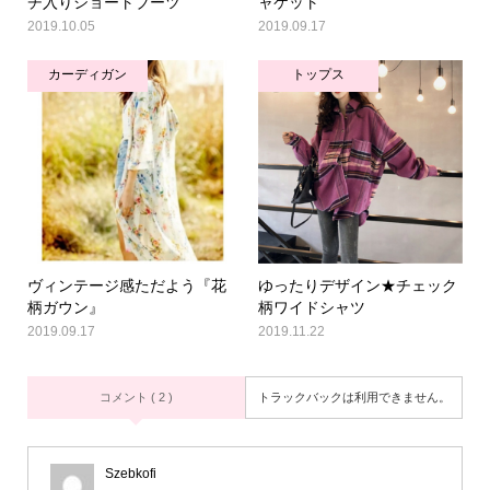
チ入りショートブーツ
ャケット
2019.10.05
2019.09.17
カーディガン
トップス
ヴィンテージ感ただよう『花
ゆったりデザイン★チェック
柄ガウン』
柄ワイドシャツ
2019.09.17
2019.11.22
コメント ( 2 )
トラックバックは利用できません。
Szebkofi