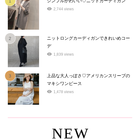
シンプルかわいい♡ニットカーディガン
1
2,744 views
ニットロングカーディガンできれいめコー
2
デ
1,839 views
上品な大人っぽさ♡アメリカンスリーブの
3
マキシワンピース
1,478 views
NEW