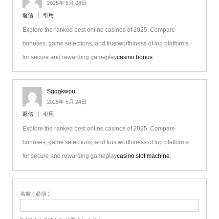
2025年 5月 08日
返信
引用
Explore the ranked best online casinos of 2025. Compare
bonuses, game selections, and trustworthiness of top platforms
for secure and rewarding gameplay
casino bonus
.
Sgqgkwpu
2025年 5月 24日
返信
引用
Explore the ranked best online casinos of 2025. Compare
bonuses, game selections, and trustworthiness of top platforms
for secure and rewarding gameplay
casino slot machine
.
名前 ( 必須 )