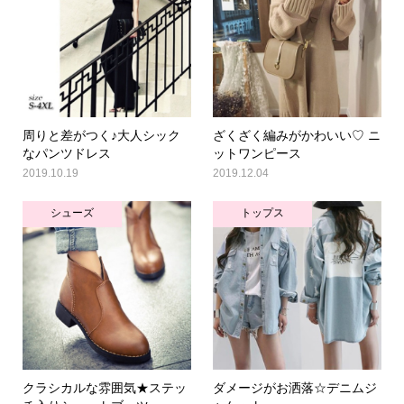
周りと差がつく♪大人シック
ざくざく編みがかわいい♡ ニ
なパンツドレス
ットワンピース
2019.10.19
2019.12.04
シューズ
トップス
クラシカルな雰囲気★ステッ
ダメージがお洒落☆デニムジ