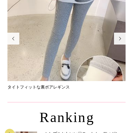


タイトフィットな裏ボアレギンス
パ
Ranking