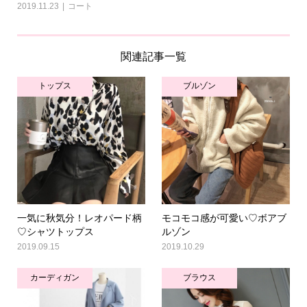
2019.11.23
コート
関連記事一覧
トップス
ブルゾン
一気に秋気分！レオパード柄
モコモコ感が可愛い♡ボアブ
♡シャツトップス
ルゾン
2019.09.15
2019.10.29
カーディガン
ブラウス