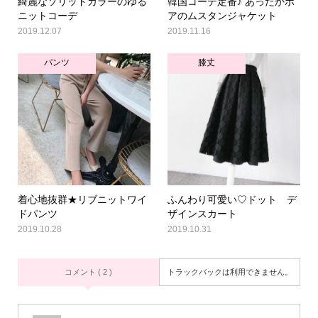
綺麗なソリッドカラーのゆる
韓国コーデ定番♪ あったかボ
ニットコーデ
アのムスタンジャケット
2019.12.07
2019.11.16
パンツ
膝丈
着心地抜群★リブニットワイ
ふんわり可愛い♡ドット デ
ドパンツ
ザインスカート
2019.10.28
2019.10.31
コメント ( 2 )
トラックバックは利用できません。