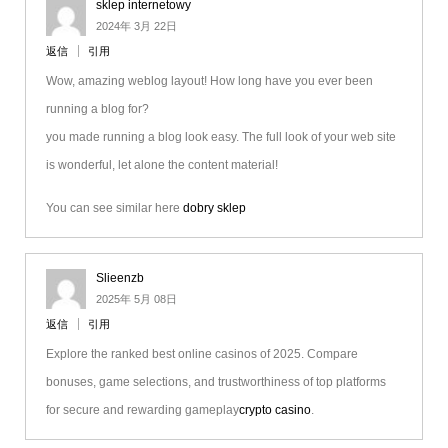
sklep internetowy
2024年 3月 22日
返信
引用
Wow, amazing weblog layout! How long have you ever been
running a blog for?
you made running a blog look easy. The full look of your web site
is wonderful, let alone the content material!
You can see similar here
dobry sklep
Slieenzb
2025年 5月 08日
返信
引用
Explore the ranked best online casinos of 2025. Compare
bonuses, game selections, and trustworthiness of top platforms
for secure and rewarding gameplay
crypto casino
.