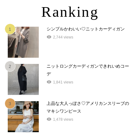
Ranking
シンプルかわいい♡ニットカーディガン
1
2,744 views
ニットロングカーディガンできれいめコー
2
デ
1,841 views
上品な大人っぽさ♡アメリカンスリーブの
3
マキシワンピース
1,478 views