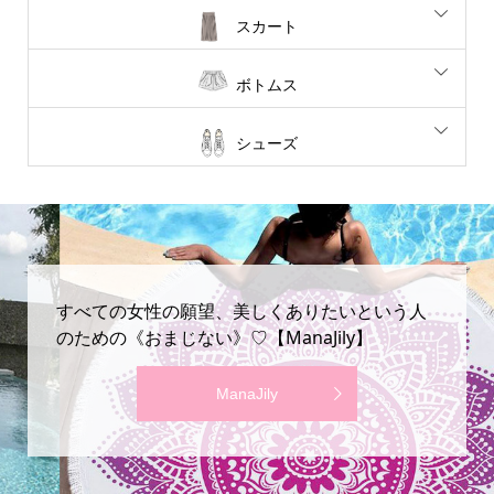
スカート
ボトムス
シューズ
すべての女性の願望、美しくありたいという人
のための《おまじない》♡【ManaJily】
ManaJily