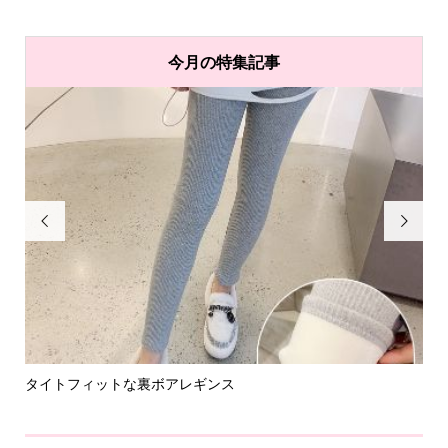
今月の特集記事


タイトフィットな裏ボアレギンス
パ