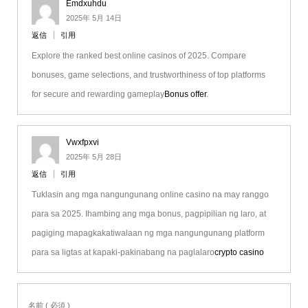
Emdxuhdu
2025年 5月 14日
返信
引用
Explore the ranked best online casinos of 2025. Compare
bonuses, game selections, and trustworthiness of top platforms
for secure and rewarding gameplay
Bonus offer
.
Vwxfpxvi
2025年 5月 28日
返信
引用
Tuklasin ang mga nangungunang online casino na may ranggo
para sa 2025. Ihambing ang mga bonus, pagpipilian ng laro, at
pagiging mapagkakatiwalaan ng mga nangungunang platform
para sa ligtas at kapaki-pakinabang na paglalaro
crypto casino
名前 ( 必須 )