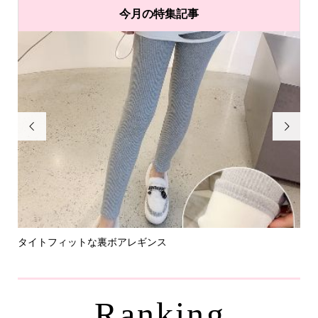
今月の特集記事


タイトフィットな裏ボアレギンス
パ
Ranking