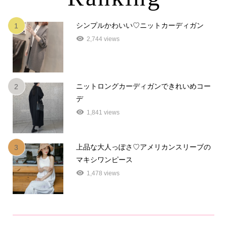
シンプルかわいい♡ニットカーディガン
1
2,744 views
ニットロングカーディガンできれいめコー
2
デ
1,841 views
上品な大人っぽさ♡アメリカンスリーブの
3
マキシワンピース
1,478 views