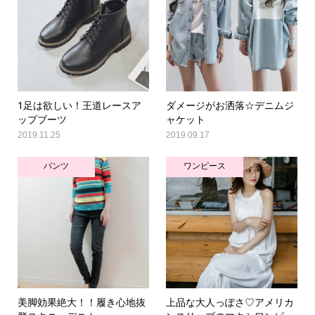
1足は欲しい！王道レースア
ダメージがお洒落☆デニムジ
ップブーツ
ャケット
2019.11.25
2019.09.17
パンツ
ワンピース
美脚効果絶大！！履き心地抜
上品な大人っぽさ♡アメリカ