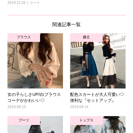
2019.11.26
コート
関連記事一覧
ブラウス
膝丈
女の子らしさUP!!白ブラウス
配色スカートが大人可愛い♡
コーデがかわいい♡
便利な『セットアップ』
2019.08.15
2019.09.14
ブーツ
トップス