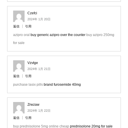
Czefci
2024年 1月 20日
返信
引用
azipro oral
buy generic azipro over the counter
buy azipro 250mg
for sale
Vzvtge
2024年 1月 21日
返信
引用
purchase lasix pills
brand furosemide 40mg
Zrwzaw
2024年 1月 22日
返信
引用
buy prednisolone 5mg online cheap
prednisolone 20mg for sale