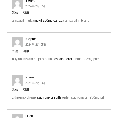
Bfodkt
2024年 2月 05日
返信
引用
amoxicillin uk
amoxil 250mg canada
amoxicillin brand
Nfepbc
2024年 2月 05日
返信
引用
buy antihistamine pills onlin
cost albuterol
albuterol 2mg price
Ncaazo
2024年 2月 06日
返信
引用
zithromax cheap
azithromycin pills
order azithromycin 250mg pill
Flljzo