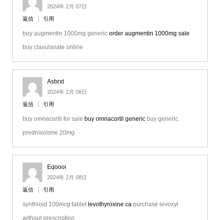
2024年 2月 07日
返信
引用
buy augmentin 1000mg generic
order augmentin 1000mg sale
buy clavulanate online
Asbrxt
2024年 2月 08日
返信
引用
buy omnacortil for sale
buy omnacortil generic
buy generic
prednisolone 20mg
Eqoooi
2024年 2月 08日
返信
引用
synthroid 100mcg tablet
levothyroxine ca
purchase levoxyl
without prescription