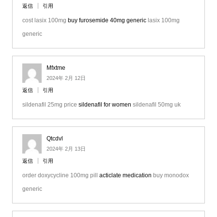
返信
引用
cost lasix 100mg
buy furosemide 40mg generic
lasix 100mg
generic
Mfxtme
2024年 2月 12日
返信
引用
sildenafil 25mg price
sildenafil for women
sildenafil 50mg uk
Qtcdvl
2024年 2月 13日
返信
引用
order doxycycline 100mg pill
acticlate medication
buy monodox
generic