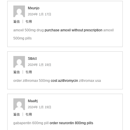
Mxunjo
2024年 1月 17日
返信
引用
amoxil 500mg drug
purchase amoxil without prescription
amoxil
500mg pills
Stblct
2024年 1月 19日
返信
引用
order zithromax 500mg
cost azithromycin
zithromax usa
Maafrj
2024年 1月 19日
返信
引用
gabapentin 600mg pill
order neurontin 800mg pills