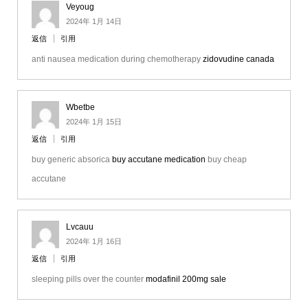
Veyoug
2024年 1月 14日
返信
引用
anti nausea medication during chemotherapy
zidovudine canada
Wbetbe
2024年 1月 15日
返信
引用
buy generic absorica
buy accutane medication
buy cheap
accutane
Lvcauu
2024年 1月 16日
返信
引用
sleeping pills over the counter
modafinil 200mg sale