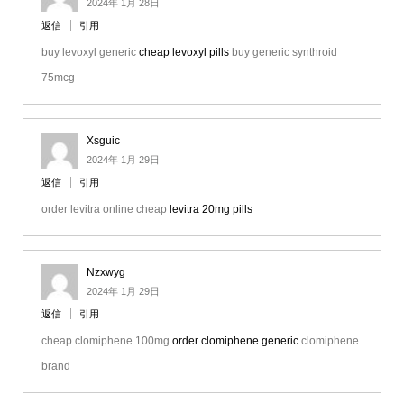
2024年 1月 28日
返信
引用
buy levoxyl generic
cheap levoxyl pills
buy generic synthroid
75mcg
Xsguic
2024年 1月 29日
返信
引用
order levitra online cheap
levitra 20mg pills
Nzxwyg
2024年 1月 29日
返信
引用
cheap clomiphene 100mg
order clomiphene generic
clomiphene
brand