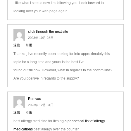
I like what I see so now i’m following you. Look forward to
looking over your web page again.
click through the next site
2023年 10月 28日
返信
引用
Thanks , I’ve recently been looking for info approximately this
topic for a long time and yours is the best I’ve
found out till now. However, what in regards to the bottom line?
Are you positive in regards to the supply?
Rcmvau
2023年 12月 31日
返信
引用
best allergy medicine for itching
alphabetical list of allergy
medications
best allergy over the counter