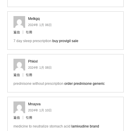
Metkgq
2024年 1月 06日
返信
引用
7 day sleep prescription
buy provigil sale
Phkixl
2024年 1月 08日
返信
引用
prednisone without prescription
order prednisone generic
Mnayva
2024年 1月 10日
返信
引用
medicine to neutralize stomach acid
lamivudine brand