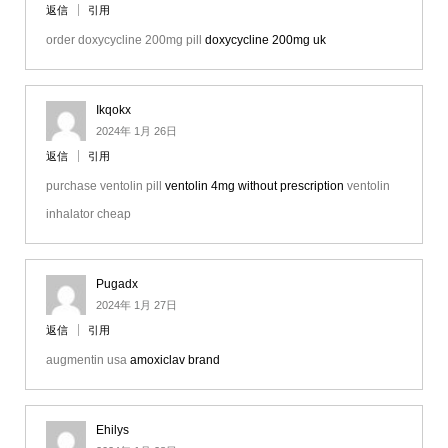
返信
引用
order doxycycline 200mg pill
doxycycline 200mg uk
Ikqokx
2024年 1月 26日
返信
引用
purchase ventolin pill
ventolin 4mg without prescription
ventolin
inhalator cheap
Pugadx
2024年 1月 27日
返信
引用
augmentin usa
amoxiclav brand
Ehilys