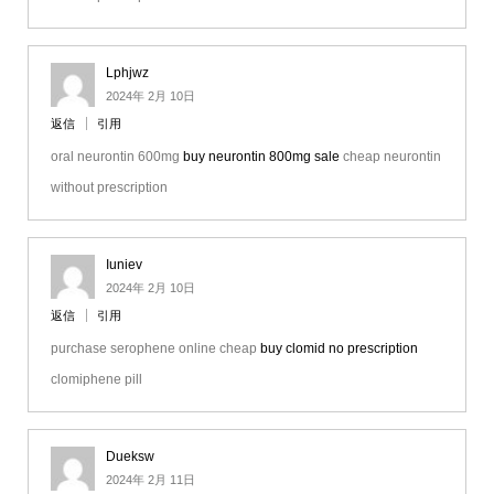
Lphjwz
2024年 2月 10日
返信
引用
oral neurontin 600mg
buy neurontin 800mg sale
cheap neurontin
without prescription
Iuniev
2024年 2月 10日
返信
引用
purchase serophene online cheap
buy clomid no prescription
clomiphene pill
Dueksw
2024年 2月 11日