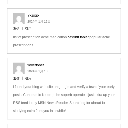
Ykzsqo
2024年 1月 12日
返信
引用
list of prescription acne medication
cefdinir tablet
popular acne
prescriptions
tlovertonet
2024年 1月 13日
返信
引用
I found your blog web site on google and verify a few of your early
posts. Continue to keep up the superb operate. I just extra up your
RSS feed to my MSN News Reader. Searching for ahead to
studying extra from you in a while!…