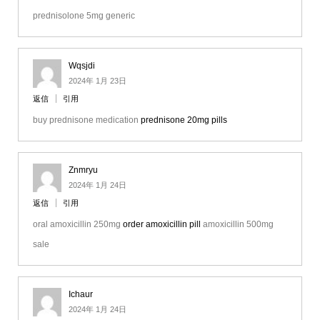
prednisolone 5mg generic
Wqsjdi
2024年 1月 23日
返信
引用
buy prednisone medication
prednisone 20mg pills
Znmryu
2024年 1月 24日
返信
引用
oral amoxicillin 250mg
order amoxicillin pill
amoxicillin 500mg
sale
Ichaur
2024年 1月 24日