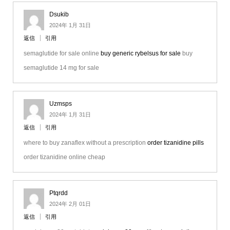
Dsukib
2024年 1月 31日
返信
引用
semaglutide for sale online
buy generic rybelsus for sale
buy
semaglutide 14 mg for sale
Uzmsps
2024年 1月 31日
返信
引用
where to buy zanaflex without a prescription
order tizanidine pills
order tizanidine online cheap
Ptqrdd
2024年 2月 01日
返信
引用