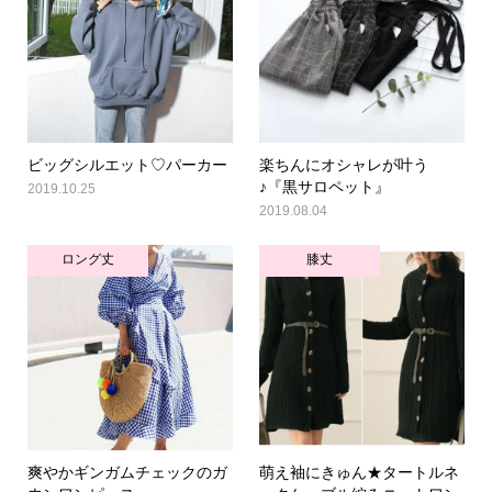
ビッグシルエット♡パーカー
楽ちんにオシャレが叶う
♪『黒サロペット』
2019.10.25
2019.08.04
ロング丈
膝丈
爽やかギンガムチェックのガ
萌え袖にきゅん★タートルネ