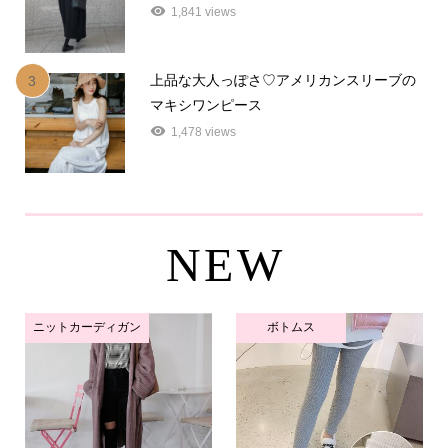
1,841 views
上品な大人っぽさ♡アメリカンスリーブの
3
マキシワンピース
1,478 views
NEW
ニットカーディガン
ボトムス