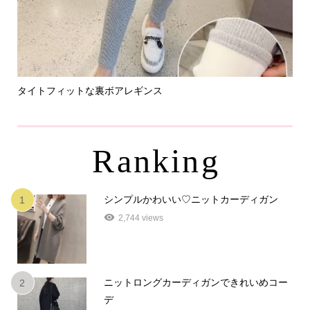
タイトフィットな裏ボアレギンス
パ
Ranking
シンプルかわいい♡ニットカーディガン
1
2,744 views
ニットロングカーディガンできれいめコー
2
デ