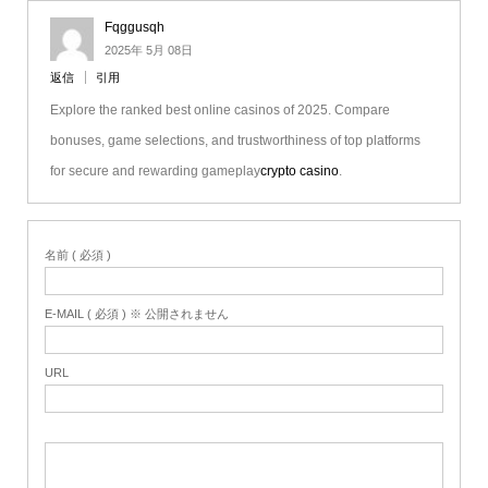
Fqggusqh
2025年 5月 08日
返信
引用
Explore the ranked best online casinos of 2025. Compare
bonuses, game selections, and trustworthiness of top platforms
for secure and rewarding gameplay
crypto casino
.
名前 ( 必須 )
E-MAIL ( 必須 ) ※ 公開されません
URL