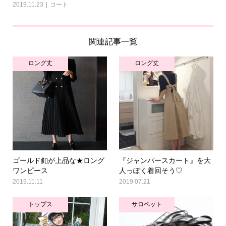
2019.11.23
コート
関連記事一覧
ロング丈
ロング丈
ゴールド釦が上品な★ロング
『ジャンパースカート』を大
ワンピース
人っぽく着回そう♡
2019.11.11
2019.07.21
トップス
サロペット