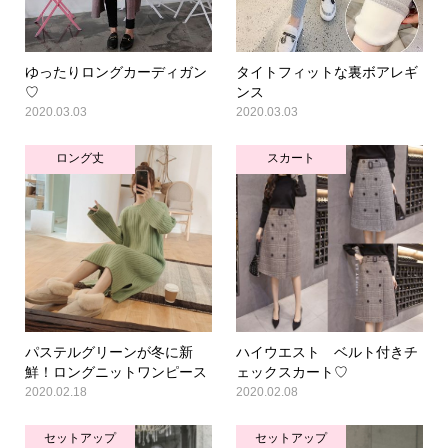
ゆったりロングカーディガン
タイトフィットな裏ボアレギ
♡
ンス
2020.03.03
2020.03.03
ロング丈
スカート
パステルグリーンが冬に新
ハイウエスト ベルト付きチ
鮮！ロングニットワンピース
ェックスカート♡
2020.02.18
2020.02.08
セットアップ
セットアップ