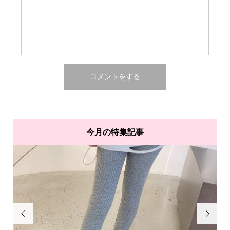
今月の特集記事

