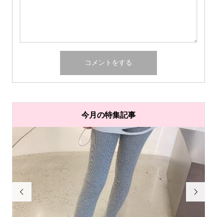
今月の特集記事

