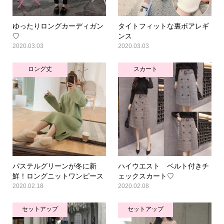
ゆったりロングカーディガン
タイトフィットな裏ボアレギ
♡
ンス
2020.03.03
2020.03.03
ロング丈
スカート
パステルグリーンが冬に新
ハイウエスト ベルト付きチ
鮮！ロングニットワンピース
ェックスカート♡
2020.02.18
2020.02.08
セットアップ
セットアップ