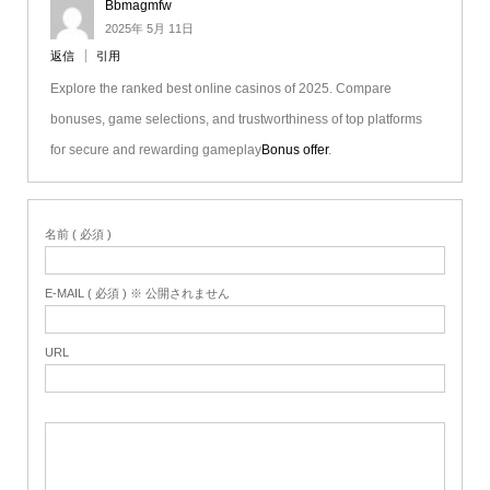
Bbmagmfw
2025年 5月 11日
返信
引用
Explore the ranked best online casinos of 2025. Compare
bonuses, game selections, and trustworthiness of top platforms
for secure and rewarding gameplay
Bonus offer
.
名前 ( 必須 )
E-MAIL ( 必須 ) ※ 公開されません
URL