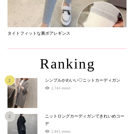
タイトフィットな裏ボアレギンス
パ
Ranking
シンプルかわいい♡ニットカーディガン
1
2,744 views
ニットロングカーディガンできれいめコー
2
デ
1,841 views