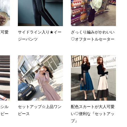
人可愛
サイドライン入り★イー
ざっくり編みがかわいい
ジーパンツ
♡オフタートルセーター
美シル
セットアップ☆上品ワン
配色スカートが大人可愛
ンピー
ピース
い♡便利な『セットアッ
プ』