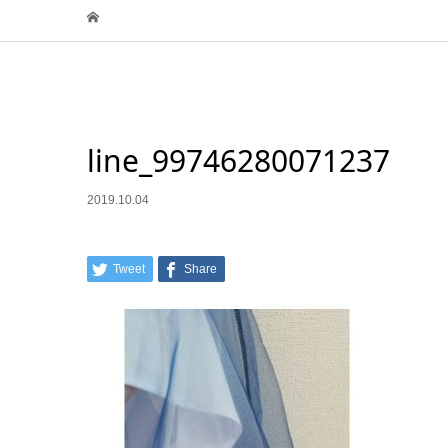
line_99746280071237
2019.10.04
Tweet
Share