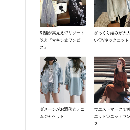
刺繍が高見え♡リゾート
ざっくり編みが大
映え『マキシ丈ワンピー
い♡Vネックニット
ス』
ダメージがお洒落☆デニ
ウエストマークで
ムジャケット
エット♡ニットワ
ス