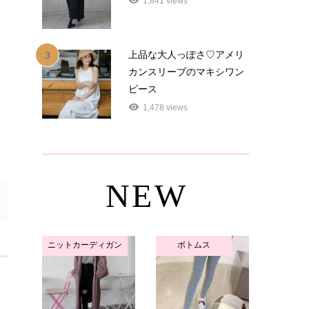
1,841 views
上品な大人っぽさ♡アメリ
3
カンスリーブのマキシワン
ピース
1,478 views
NEW
ニットカーディガン
ボトムス