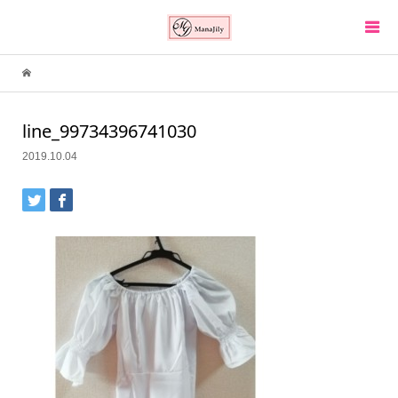
line_99734396741030
2019.10.04