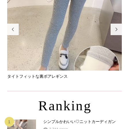


タイトフィットな裏ボアレギンス
パ
Ranking
シンプルかわいい♡ニットカーディガン
1