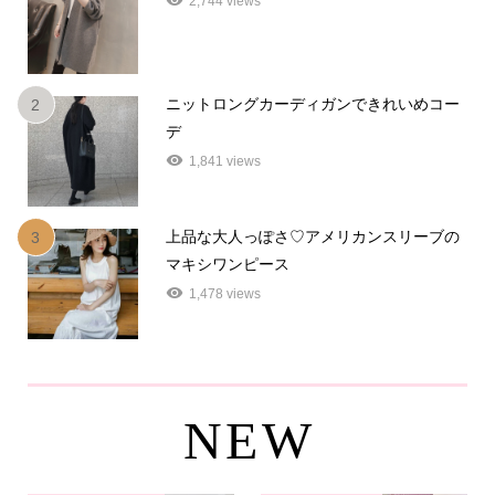
2,744 views
ニットロングカーディガンできれいめコー
2
デ
1,841 views
上品な大人っぽさ♡アメリカンスリーブの
3
マキシワンピース
1,478 views
NEW