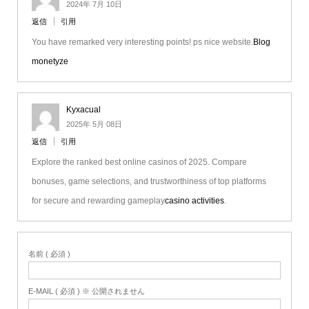
2024年 7月 10日
返信
引用
You have remarked very interesting points! ps nice website.
Blog
monetyze
Kyxacual
2025年 5月 08日
返信
引用
Explore the ranked best online casinos of 2025. Compare
bonuses, game selections, and trustworthiness of top platforms
for secure and rewarding gameplay
casino activities
.
名前 ( 必須 )
E-MAIL ( 必須 ) ※ 公開されません