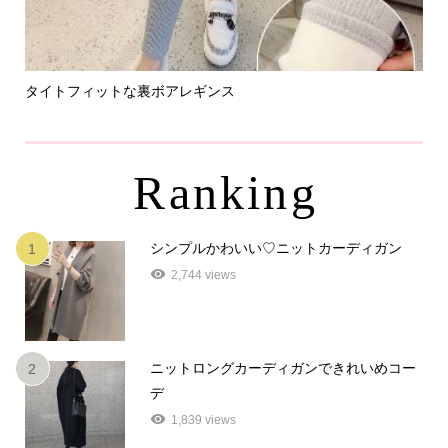
タイトフィットな裏ボアレギンス
パ
Ranking
シンプルかわいい♡ニットカーディガン
1
2,744 views
ニットロングカーディガンできれいめコー
2
デ
1,839 views