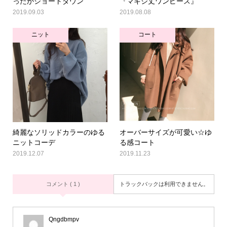
ったかショートダウン
『マキシ丈ワンピース』
2019.09.03
2019.08.08
ニット
コート
綺麗なソリッドカラーのゆる
オーバーサイズが可愛い☆ゆ
ニットコーデ
る感コート
2019.12.07
2019.11.23
コメント ( 1 )
トラックバックは利用できません。
Qngdbmpv