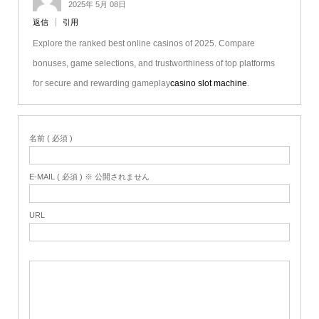
2025年 5月 08日
返信
引用
Explore the ranked best online casinos of 2025. Compare
bonuses, game selections, and trustworthiness of top platforms
for secure and rewarding gameplay
casino slot machine
.
名前 ( 必須 )
E-MAIL ( 必須 ) ※ 公開されません
URL