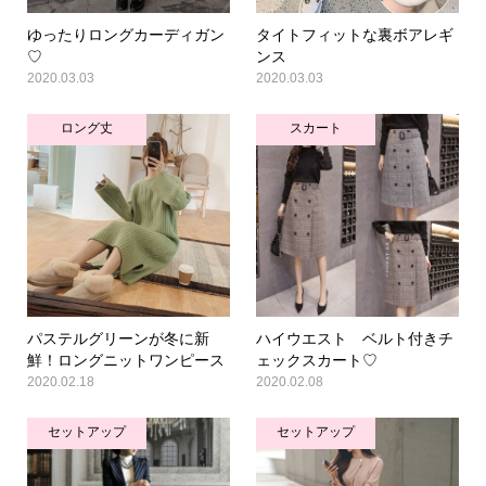
ゆったりロングカーディガン
タイトフィットな裏ボアレギ
♡
ンス
2020.03.03
2020.03.03
ロング丈
スカート
パステルグリーンが冬に新
ハイウエスト ベルト付きチ
鮮！ロングニットワンピース
ェックスカート♡
2020.02.18
2020.02.08
セットアップ
セットアップ