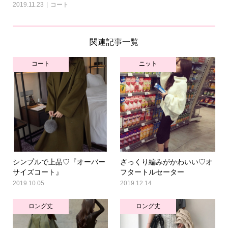
2019.11.23
コート
関連記事一覧
コート
ニット
シンプルで上品♡『オーバー
ざっくり編みがかわいい♡オ
サイズコート』
フタートルセーター
2019.10.05
2019.12.14
ロング丈
ロング丈