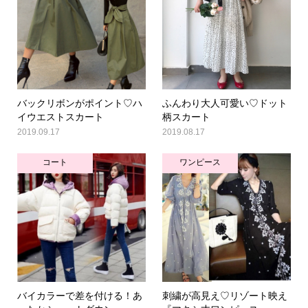
バックリボンがポイント♡ハ
ふんわり大人可愛い♡ドット
イウエストスカート
柄スカート
2019.09.17
2019.08.17
コート
ワンピース
バイカラーで差を付ける！あ
刺繍が高見え♡リゾート映え