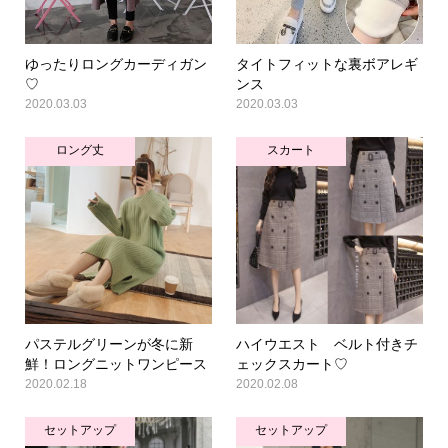
ゆったりロングカーディガン
タイトフィットな裏ボアレギ
♡
ンス
2020.03.03
2020.03.03
ロング丈
スカート
パステルグリーンが冬に新
ハイウエスト ベルト付きチ
鮮！ロングニットワンピース
ェックスカート♡
2020.02.18
2020.02.08
セットアップ
セットアップ