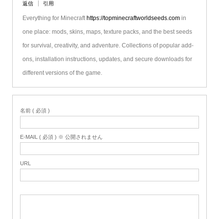
返信
引用
Everything for Minecraft
https://topminecraftworldseeds.com
in
one place: mods, skins, maps, texture packs, and the best seeds
for survival, creativity, and adventure. Collections of popular add-
ons, installation instructions, updates, and secure downloads for
different versions of the game.
名前 ( 必須 )
E-MAIL ( 必須 ) ※ 公開されません
URL