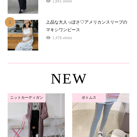
1,841 views
上品な大人っぽさ♡アメリカンスリーブの
3
マキシワンピース
1,478 views
NEW
ニットカーディガン
ボトムス