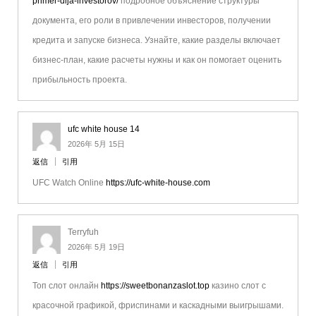
primer-dlja-investorov/
подробное объяснение структуры
документа, его роли в привлечении инвесторов, получении
кредита и запуске бизнеса. Узнайте, какие разделы включает
бизнес-план, какие расчеты нужны и как он помогает оценить
прибыльность проекта.
ufc white house 14
2026年 5月 15日
返信
引用
UFC Watch Online
https://ufc-white-house.com
Terryfuh
2026年 5月 19日
返信
引用
Топ слот онлайн
https://sweetbonanzaslot.top
казино слот с
красочной графикой, фриспинами и каскадными выигрышами.