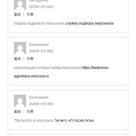
GeorgePek
2026年 6月 08日
返信
引用
подбор кадрового персонала
служба подбора персонала
Davissuedo
2026年 6月 08日
返信
引用
организация отбора найма персонала
https://kadrovoe-
agentstvo-moscow.ru
Kevinsweef
2026年 6月 09日
返信
引用
The best is in one place:
נערות סוכנות ליווי בישראל