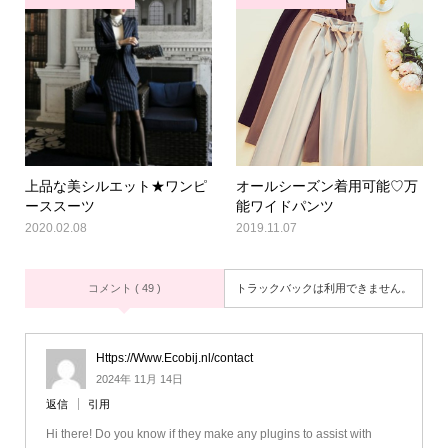
上品な美シルエット★ワンピ
オールシーズン着用可能♡万
ーススーツ
能ワイドパンツ
2020.02.08
2019.11.07
コメント ( 49 )
トラックバックは利用できません。
Https://Www.Ecobij.nl/contact
2024年 11月 14日
返信
引用
Hi there! Do you know if they make any plugins to assist with