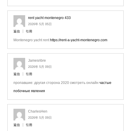
rent yacht montenegro 433
2026年 5月 05日
返信
引用
Montenegro yacht rent
https://rent-a-yacht-montenegro.com
Jamesribre
2026年 5月 09日
返信
引用
пропавшие: другая сторона 2020 смотреть онлайн
частые
побочные явления
CharlesHen
2026年 5月 09日
返信
引用