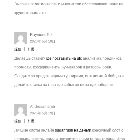
Высокая волатильность и множители обеспечивают шанс на
крупные выплаты.
RaymondTek
2026年 5月 19日
返信
引用
Делаешь ставки?
где поставить на ufc
аналитика поединков,
прогнозы, коэффициенты букмекеров и разборы боев.
Следите за предстоящими турнирами, статистикой бойцов и
делайте ставки на главные события мира единоборств.
Andresamamb
2026年 5月 19日
返信
引用
Лучшие слоты онлайн
sugar rush на деньги
красочный слот с
цепными выигрышами и накопительными множителями. Игра