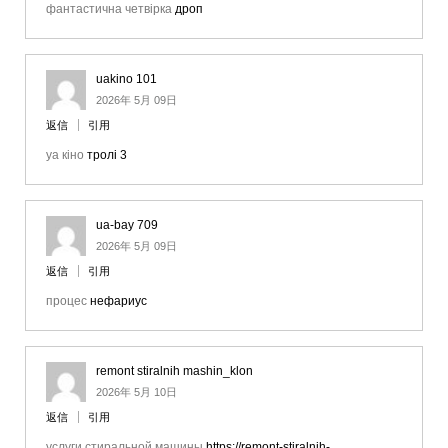
фантастична четвірка
дроп
uakino 101
2026年 5月 09日
返信
引用
уа кіно
тролі 3
ua-bay 709
2026年 5月 09日
返信
引用
процес
нефариус
remont stiralnih mashin_klon
2026年 5月 10日
返信
引用
услуги стиральной машины
https://remont-stiralnih-