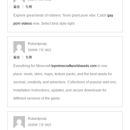
返信
引用
Explore great kinds of rubbers. Tools grant pure vibe. Catch
gay
porn videos
now. Select best style right.
Robertprulp
2026年 7月 06日
返信
引用
Everything for Minecraft
topminecraftworldseeds com
in one
place: mods, skins, maps, texture packs, and the best seeds for
survival, creativity, and adventure. Collections of popular add-ons,
installation instructions, updates, and secure downloads for
different versions of the game.
Robertprulp
2026年 7月 09日