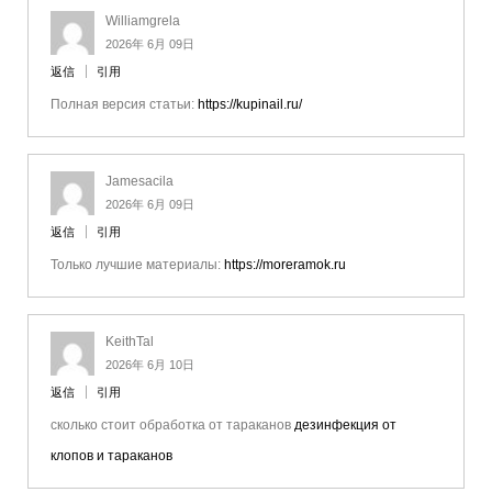
Williamgrela
2026年 6月 09日
返信
引用
Полная версия статьи:
https://kupinail.ru/
Jamesacila
2026年 6月 09日
返信
引用
Только лучшие материалы:
https://moreramok.ru
KeithTal
2026年 6月 10日
返信
引用
сколько стоит обработка от тараканов
дезинфекция от
клопов и тараканов