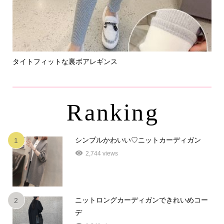
タイトフィットな裏ボアレギンス
パ
Ranking
シンプルかわいい♡ニットカーディガン
1
2,744 views
ニットロングカーディガンできれいめコー
2
デ