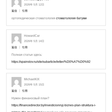
2026年 5月 12日
返信
引用
ортопедическая стоматология
стоматология батуми
HowardCar
2026年 5月 14日
返信
引用
Полная статья здесь:
https://spainslov.ru/site/subarticle/letter/%D0%A7%D0%92
MichaelKIX
2026年 5月 15日
返信
引用
Нужен финаносвый план?
https://financedirector.by/investicionnyj-biznes-plan-struktura-i-