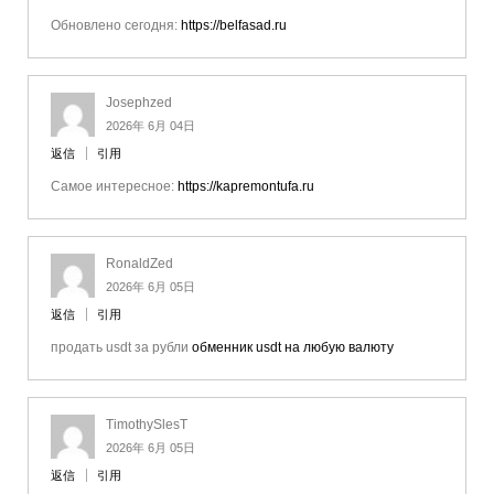
Обновлено сегодня:
https://belfasad.ru
Josephzed
2026年 6月 04日
返信
引用
Самое интересное:
https://kapremontufa.ru
RonaldZed
2026年 6月 05日
返信
引用
продать usdt за рубли
обменник usdt на любую валюту
TimothySlesT
2026年 6月 05日
返信
引用