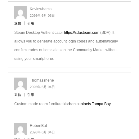
Kevinwhams
2026年 6月 03日
返信
引用
Steam Desktop Authenticator
https://sdasteam.com
(SDA). It
allows you to generate account login codes and automatically
confirm trades or item sales on the Community Market without
using your smartphone.
Thomasshene
2026年 6月 04日
返信
引用
Custom-made room furniture
kitchen cabinets Tampa Bay
RobertBat
2026年 6月 04日