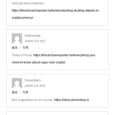
Only the best materials:
https://blockchainreporter.net/understanding-dusting-attacks-in-
cryptocurrency/
Nathantutty
2026年 6月 05日
返信
引用
Today’s Focus:
https://blockchainreporter.net/everything-you-
need-to-know-about-capo-coin-crypto/
Donaldfiers
2026年 6月 05日
返信
引用
Все подробности по ссылке:
https://okna-domostroy.ru