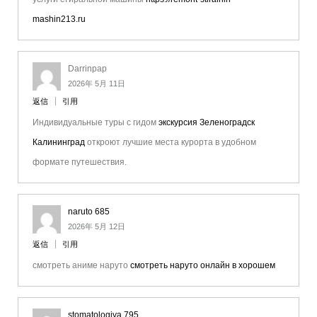
mashin213.ru
Darrinpap
2026年 5月 11日
返信
引用
Индивидуальные туры с гидом
экскурсия Зеленоградск
Калининград
откроют лучшие места курорта в удобном
формате путешествия.
naruto 685
2026年 5月 12日
返信
引用
смотреть аниме наруто
смотреть наруто онлайн в хорошем
stomatologiya 795