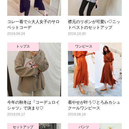
コレ一着で☆大人女子のサロ
襟元のリボンが可愛い♡ニッ
ペットコーデ
トベストのセットアップ
2019.08.24
2019.10.30
トップス
ワンピース
今年の秋冬は『コーデュロイ
着やせが叶う♡とろみカシュ
シャツ』で決まり♡
クールワンピース
2019.09.17
2019.08.16
セットアップ
パンツ