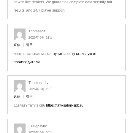
or with live dealers. We guarantee complete data security, fair
results, and 24/7 player support.
Thomascit
2026年 6月 11日
返信
引用
лента стальная мягкая
купить ленту стальную от
производителя
Thomasridly
2026年 6月 19日
返信
引用
сделать тату в спб
https://taty-salon-spb.ru
Craigpsync
2026年 6月 30日