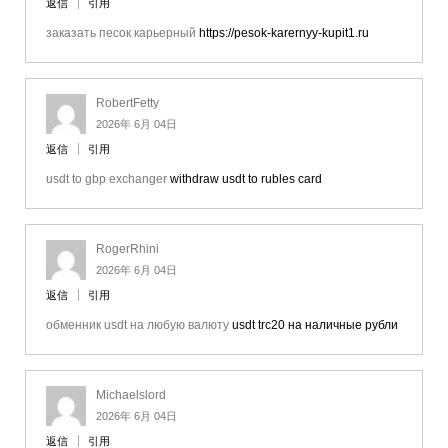
返信
引用
заказать песок карьерный
https://pesok-karernyy-kupit1.ru
RobertFetty
2026年 6月 04日
返信
引用
usdt to gbp exchanger
withdraw usdt to rubles card
RogerRhini
2026年 6月 04日
返信
引用
обменник usdt на любую валюту
usdt trc20 на наличные рубли
Michaelslord
2026年 6月 04日
返信
引用