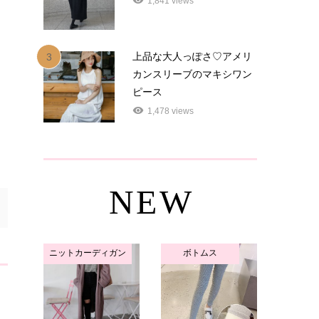
1,841 views
上品な大人っぽさ♡アメリ
3
カンスリーブのマキシワン
ピース
1,478 views
NEW
ニットカーディガン
ボトムス