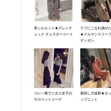
美シルエット★グレンチ
ラフにこなれ感が
ェック チェスターコート
★ドルマンスリー
ディガン
コレ一着で☆大人女子の
着回し力抜群★セ
サロペットコーデ
ップニット