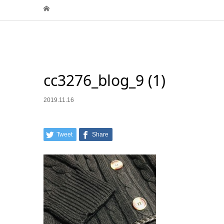
cc3276_blog_9 (1)
2019.11.16
Tweet
Share