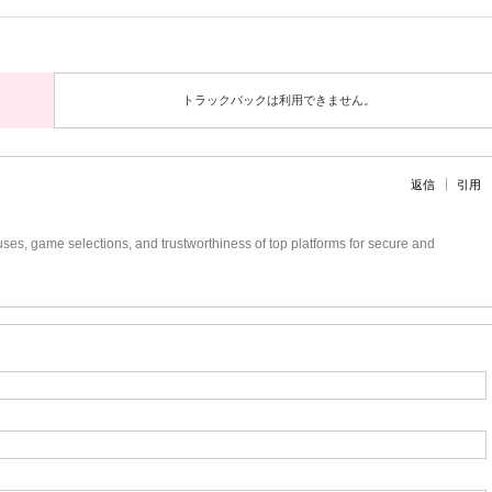
トラックバックは利用できません。
返信
引用
es, game selections, and trustworthiness of top platforms for secure and