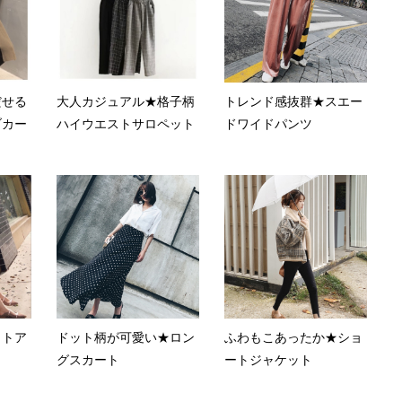
だせる
大人カジュアル★格子柄
トレンド感抜群★スエー
ブカー
ハイウエストサロペット
ドワイドパンツ
ットア
ドット柄が可愛い★ロン
ふわもこあったか★ショ
グスカート
ートジャケット