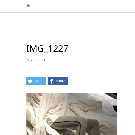
IMG_1227
2020.01.13
Tweet
Share