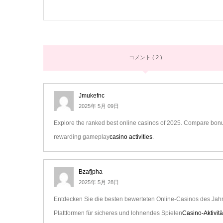
コメント ( 2 )
Jmukefnc
2025年 5月 09日
Explore the ranked best online casinos of 2025. Compare bonus
rewarding gameplay
casino activities
.
Bzafjpha
2025年 5月 28日
Entdecken Sie die besten bewerteten Online-Casinos des Jahr
Plattformen für sicheres und lohnendes Spielen
Casino-Aktivit