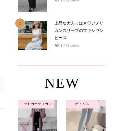
1,839 views
上品な大人っぽさ♡アメリ
3
カンスリーブのマキシワン
ピース
1,478 views
NEW
ニットカーディガン
ボトムス