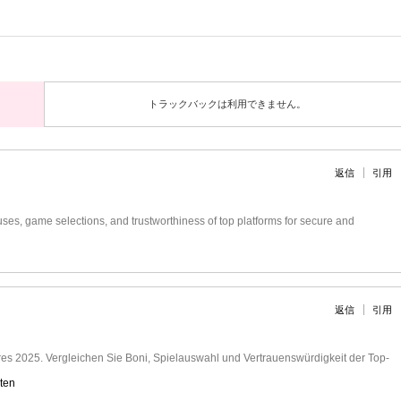
トラックバックは利用できません。
返信
引用
es, game selections, and trustworthiness of top platforms for secure and
返信
引用
es 2025. Vergleichen Sie Boni, Spielauswahl und Vertrauenswürdigkeit der Top-
äten