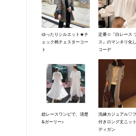
ゆったりシルエット★チ
定番☆『白レース 
ェック柄チェスターコー
ス』のマンネリ化
ト
コーデ
総レースワンピで、清楚
洗練カジュアル♡
&ガーリー♪
付きロング丈ニッ
ディガン