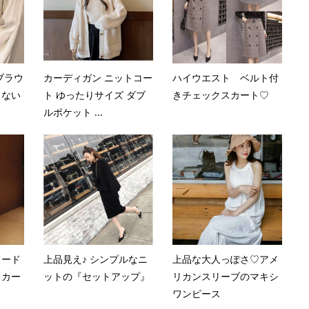
ブラウ
カーディガン ニットコー
ハイウエスト ベルト付
しない
ト ゆったりサイズ ダブ
きチェックスカート♡
ルポケット ...
フード
上品見え♪ シンプルなニ
上品な大人っぽさ♡アメ
トカー
ットの『セットアップ』
リカンスリーブのマキシ
ワンピース