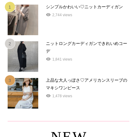
シンプルかわいい♡ニットカーディガン
1
2,744 views
ニットロングカーディガンできれいめコー
2
デ
1,841 views
上品な大人っぽさ♡アメリカンスリーブの
3
マキシワンピース
1,478 views
NEW