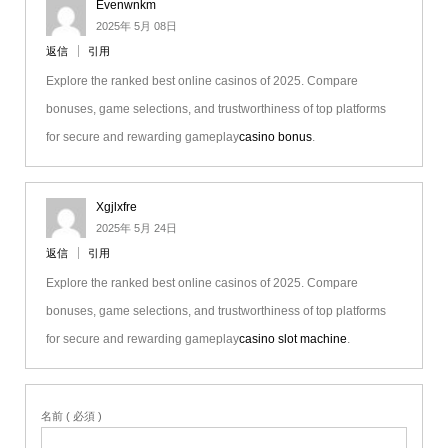
Evenwnkm
2025年 5月 08日
返信
引用
Explore the ranked best online casinos of 2025. Compare
bonuses, game selections, and trustworthiness of top platforms
for secure and rewarding gameplay
casino bonus
.
Xgjlxfre
2025年 5月 24日
返信
引用
Explore the ranked best online casinos of 2025. Compare
bonuses, game selections, and trustworthiness of top platforms
for secure and rewarding gameplay
casino slot machine
.
名前 ( 必須 )