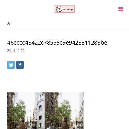
46cccc43422c78555c9e9428311288be
2019.11.06