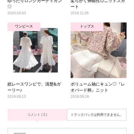
ゆったりロングカーディガン
柔らかく伸縮性◎ニットスカ
♡
ート
2020.03.03
2019.11.05
ワンピース
トップス
総レースワンピで、清楚&ガ
ボリューム袖にキュン♡『レ
ーリー♪
オパ―ド柄』ニット
2019.09.13
2019.09.26
コメント ( 2 )
トラックバックは利用できません。