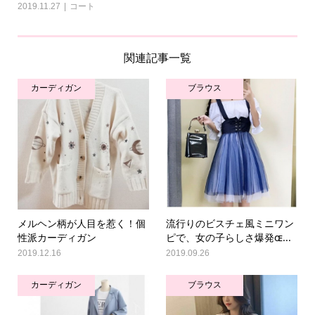
2019.11.27
コート
関連記事一覧
カーディガン
ブラウス
メルヘン柄が人目を惹く！個
流行りのビスチェ風ミニワン
性派カーディガン
ピで、女の子らしさ爆発ɶ...
2019.12.16
2019.09.26
カーディガン
ブラウス