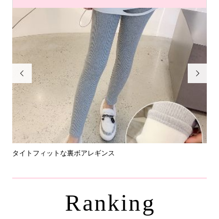


タイトフィットな裏ボアレギンス
パ
Ranking