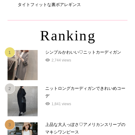
タイトフィットな裏ボアレギンス
パ
Ranking
シンプルかわいい♡ニットカーディガン
1
2,744 views
ニットロングカーディガンできれいめコー
2
デ
1,841 views
上品な大人っぽさ♡アメリカンスリーブの
3
マキシワンピース