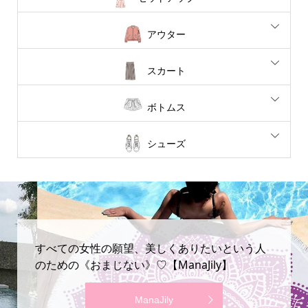
アウター
スカート
ボトムス
シューズ
すべての女性の願望、美しくありたいという人
のための《おまじない》♡【ManaJily】
ManaJily