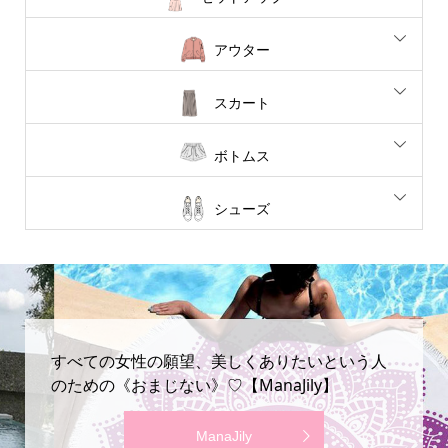
アウター
スカート
ボトムス
シューズ
すべての女性の願望、美しくありたいという人
のための《おまじない》♡【ManaJily】
ManaJily