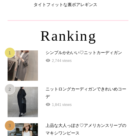
タイトフィットな裏ボアレギンス
パ
Ranking
シンプルかわいい♡ニットカーディガン
1
2,744 views
ニットロングカーディガンできれいめコー
2
デ
1,841 views
上品な大人っぽさ♡アメリカンスリーブの
3
マキシワンピース