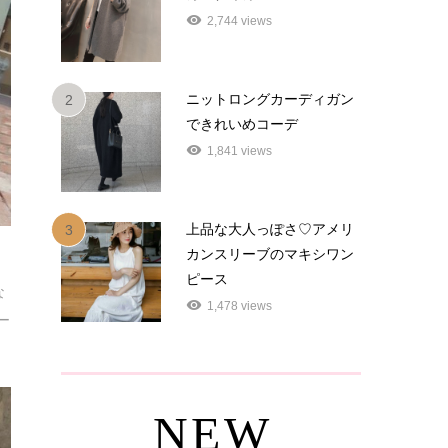
2,744 views
ニットロングカーディガン
2
できれいめコーデ
1,841 views
上品な大人っぽさ♡アメリ
3
カンスリーブのマキシワン
ピース
な
1,478 views
ー
NEW