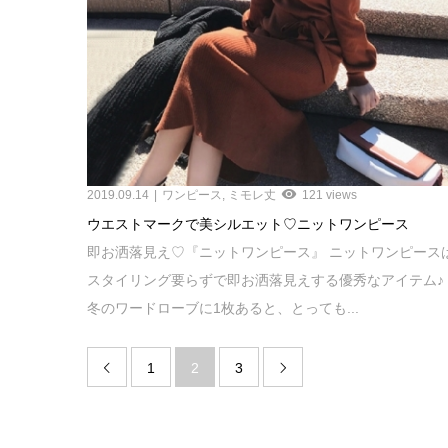
2019.09.14
ワンピース
,
ミモレ丈
121 views
ウエストマークで美シルエット♡ニットワンピース
即お洒落見え♡『ニットワンピース』 ニットワンピース
スタイリング要らずで即お洒落見えする優秀なアイテム♪
冬のワードローブに1枚あると、とっても...
1
2
3

