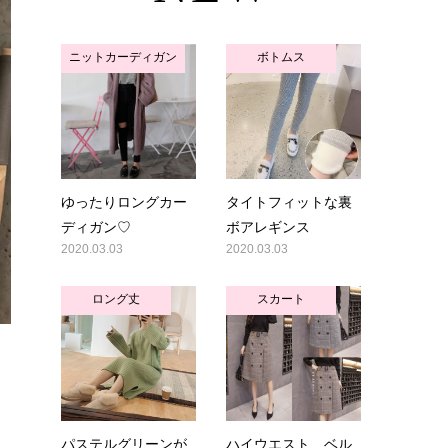
ニットカーディガン
ボトムス
ゆったりロングカー
タイトフィットな裏
ディガン♡
ボアレギンス
2020.03.03
2020.03.03
ロング丈
スカート
イ
パステルグリーンが
ハイウエスト ベル