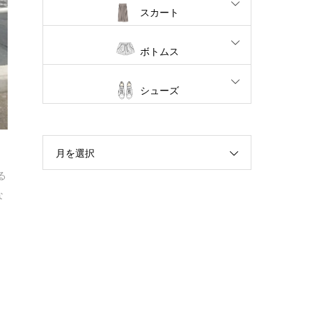
スカート
ボトムス
シューズ
月を選択
る
な