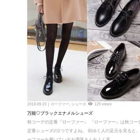
2019.09.15
ローファー
,
シューズ
125 views
万能♡ブラックエナメルシューズ
秋コーデの定番『ローファー』 『ローファー』は秋コー
定番シューズの1つですよね。 街ゆく人の足元を見ると
ーファーを履いているお洒落さんをよく見...