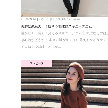
2019.09.14
パンツ
,
ボトムス
171 views
美脚効果絶大！！履き心地抜群スキニーデニム
足が細く！長く！見えるスキニーデニム😊 気になるのは
き心地がどうか？ 本当に脚がキレイに見えるかどうか？ 
すよね！今回は、とにか...
ワンピース