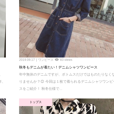
2019.09.17
ワンピース
83 views
秋冬もデニムが着たい！デニムシャツワンピース
、
年中無休のデニムですが、ボトムスだけではものたりなく
年、
りませんか？😊 今回は１枚で着られるデニムシャツワンピ
スをご紹介！ 秋冬仕様で...
トップス