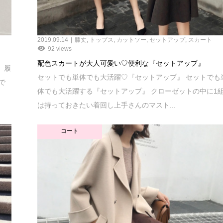
2019.09.14
膝丈
,
トップス
,
カットソー
,
セットアップ
,
スカート
92 views
配色スカートが大人可愛い♡便利な『セットアップ』
、履
セットでも単体でも大活躍♡『セットアップ』 セットでも
で
体でも大活躍する『セットアップ』 クローゼットの中に1
は持っておきたい着回し上手さんのマスト...
コート