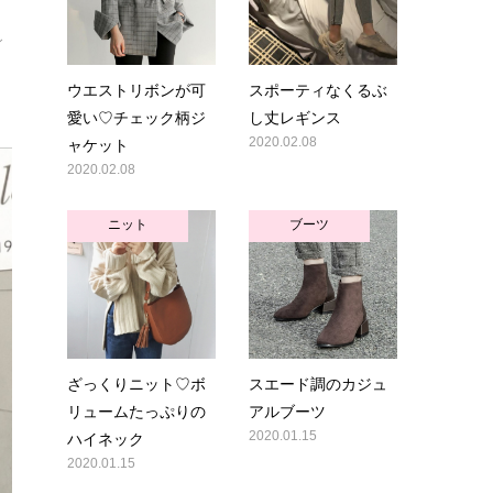
ィ
ウエストリボンが可
スポーティなくるぶ
愛い♡チェック柄ジ
し丈レギンス
ャケット
2020.02.08
2020.02.08
ニット
ブーツ
ざっくりニット♡ボ
スエード調のカジュ
リュームたっぷりの
アルブーツ
ハイネック
2020.01.15
2020.01.15