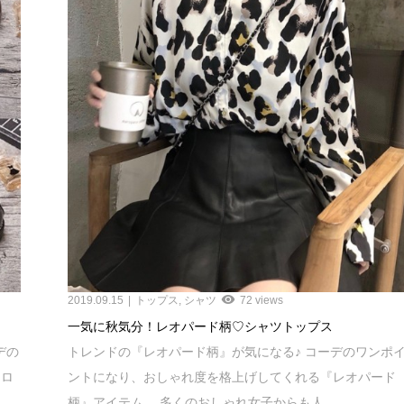
2019.09.15
トップス
,
シャツ
72 views
一気に秋気分！レオパード柄♡シャツトップス
デの
トレンドの『レオパード柄』が気になる♪ コーデのワンポ
、ロ
ントになり、おしゃれ度を格上げしてくれる『レオパード
柄』アイテム。 多くのおしゃれ女子からも人...