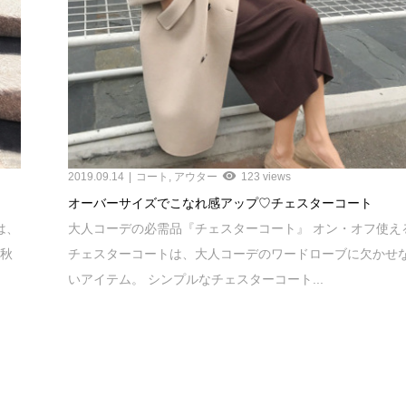
2019.09.14
コート
,
アウター
123 views
オーバーサイズでこなれ感アップ♡チェスターコート
は、
大人コーデの必需品『チェスターコート』 オン・オフ使え
 秋
チェスターコートは、大人コーデのワードローブに欠かせ
いアイテム。 シンプルなチェスターコート...