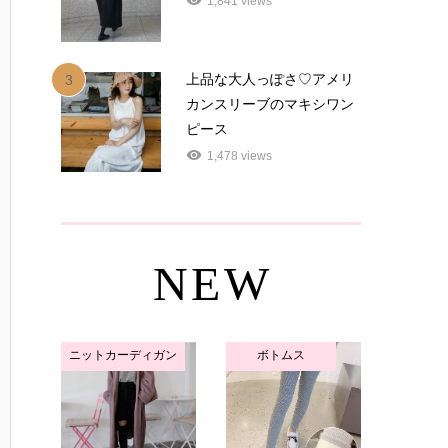
1,841 views
上品な大人っぽさ♡アメリ
3
カンスリーブのマキシワン
ピース
1,478 views
NEW
ニットカーディガン
ボトムス